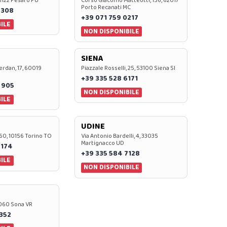
 61122 Pesaro PU
Corso Giacomo Matteotti, 156, 62017
Porto Recanati MC
7308
+39 071 759 0217
ILE
NON DISPONIBILE
SIENA
rdan, 17, 60019
Piazzale Rosselli, 25, 53100 Siena SI
+39 335 528 6171
 905
NON DISPONIBILE
ILE
UDINE
60, 10156 Torino TO
Via Antonio Bardelli, 4, 33035
Martignacco UD
 174
+39 335 584 7128
ILE
NON DISPONIBILE
37060 Sona VR
0352