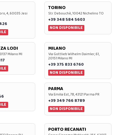
TORINO
oro, 4, 60035 Jesi
Str. Debouchè, 10042 Nichelino TO
+39 348 584 5603
7426
NON DISPONIBILE
ILE
ZA LODI
MILANO
20137 Milano MI
Via Gottlieb Wilhelm Daimler, 61,
20151 Milano MI
117
+39 375 833 6760
ILE
NON DISPONIBILE
PARMA
Via Emilia Est, 7B, 43121 Parma PR
56
+39 349 766 8789
ILE
NON DISPONIBILE
PORTO RECANATI