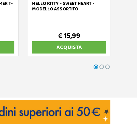
MER T-
HELLO KITTY - SWEET HEART -
GABBY
MODELLO ASSORTITO
DELUX
€ 15,99
ACQUISTA