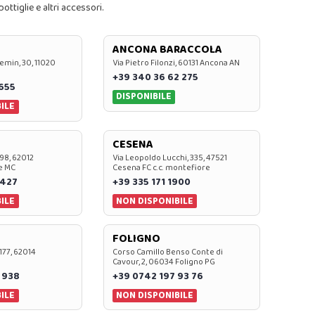
ttiglie e altri accessori.
ANCONA BARACCOLA
emin, 30, 11020
Via Pietro Filonzi, 60131 Ancona AN
+39 340 36 62 275
0655
DISPONIBILE
ILE
CESENA
 98, 62012
Via Leopoldo Lucchi, 335, 47521
e MC
Cesena FC c.c. montefiore
 427
+39 335 171 1900
ILE
NON DISPONIBILE
FOLIGNO
 177, 62014
Corso Camillo Benso Conte di
Cavour, 2, 06034 Foligno PG
 938
+39 0742 197 93 76
ILE
NON DISPONIBILE