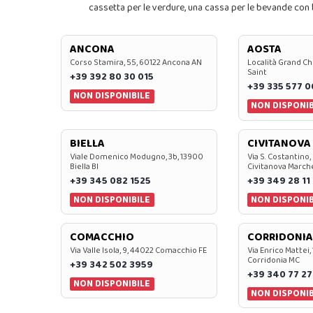
cassetta per le verdure, una cassa per le bevande con bo
ANCONA
AOSTA
Corso Stamira, 55, 60122 Ancona AN
Località Grand Ch
Saint
+39 392 80 30 015
+39 335 577 
NON DISPONIBILE
NON DISPONIB
BIELLA
CIVITANOVA
Viale Domenico Modugno, 3b, 13900
Via S. Costantino,
Biella BI
Civitanova March
+39 345 082 1525
+39 349 28 11
NON DISPONIBILE
NON DISPONIB
COMACCHIO
CORRIDONIA
Via Valle Isola, 9, 44022 Comacchio FE
Via Enrico Mattei,
Corridonia MC
+39 342 502 3959
+39 340 77 27
NON DISPONIBILE
NON DISPONIB