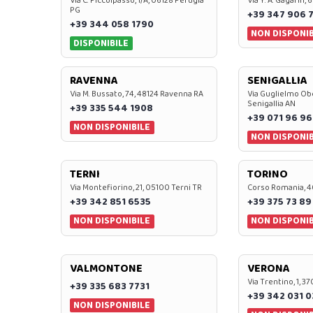
Via C. Piccolpasso, 1/A, 06128 Perugia
Via Y. A. Gagarin,
PG
+39 347 906 
+39 344 058 1790
NON DISPONIB
DISPONIBILE
RAVENNA
SENIGALLIA
Via M. Bussato, 74, 48124 Ravenna RA
Via Guglielmo Obe
Senigallia AN
+39 335 544 1908
+39 071 96 96
NON DISPONIBILE
NON DISPONIB
TERNI
TORINO
Via Montefiorino, 21, 05100 Terni TR
Corso Romania, 4
+39 342 851 6535
+39 375 73 89
NON DISPONIBILE
NON DISPONIB
VALMONTONE
VERONA
Via Trentino, 1, 
+39 335 683 7731
+39 342 031 
NON DISPONIBILE