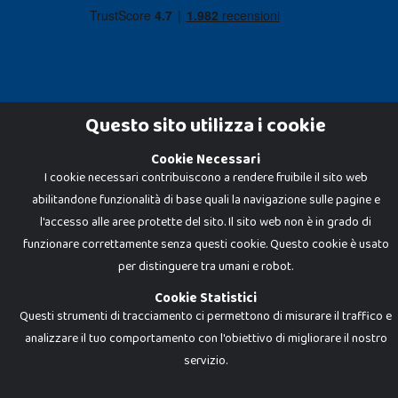
Questo sito utilizza i cookie
Cookie Necessari
Dadi e Mattoncini è un brand di Giocabene Srl. Ogni riproduzione o utilizzo non
I cookie necessari contribuiscono a rendere fruibile il sito web
espressamente autorizzato è severamente vietato. Tutti i loghi, marchi,
brand elencati nel presente shop sono di proprietà dei rispettivi titolari.
abilitandone funzionalità di base quali la navigazione sulle pagine e
I prezzi e le promozioni pubblicate potrebbero differire da quanto esposto in
negozio.
l'accesso alle aree protette del sito. Il sito web non è in grado di
Giocabene Srl - via della Posta 8, 20123 Milano (MI)
funzionare correttamente senza questi cookie. Questo cookie è usato
P.IVA 02608090425 - REA AN201199 - C.S. 10.000 i.v.
per distinguere tra umani e robot.
Cookie Statistici
Questi strumenti di tracciamento ci permettono di misurare il traffico e
analizzare il tuo comportamento con l'obiettivo di migliorare il nostro
servizio.