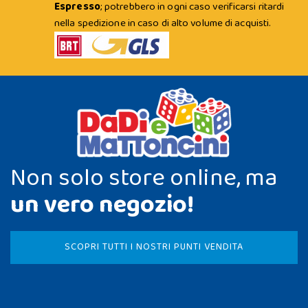
Espresso
; potrebbero in ogni caso verificarsi ritardi
nella spedizione in caso di alto volume di acquisti.
Non solo store online, ma
un vero negozio!
SCOPRI TUTTI I NOSTRI PUNTI VENDITA