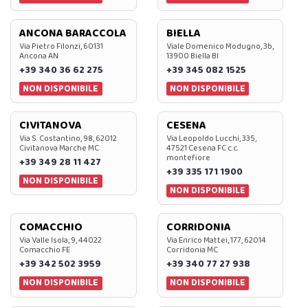
ANCONA BARACCOLA
BIELLA
Via Pietro Filonzi, 60131
Viale Domenico Modugno, 3b,
Ancona AN
13900 Biella BI
+39 340 36 62 275
+39 345 082 1525
NON DISPONIBILE
NON DISPONIBILE
CIVITANOVA
CESENA
Via S. Costantino, 98, 62012
Via Leopoldo Lucchi, 335,
Civitanova Marche MC
47521 Cesena FC c.c.
montefiore
+39 349 28 11 427
+39 335 171 1900
NON DISPONIBILE
NON DISPONIBILE
COMACCHIO
CORRIDONIA
Via Valle Isola, 9, 44022
Via Enrico Mattei, 177, 62014
Comacchio FE
Corridonia MC
+39 342 502 3959
+39 340 77 27 938
NON DISPONIBILE
NON DISPONIBILE