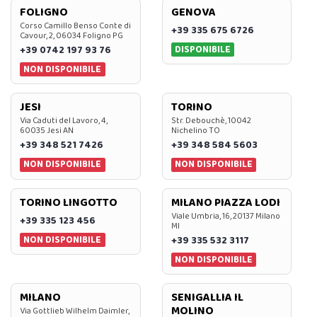
FOLIGNO
GENOVA
Corso Camillo Benso Conte di
+39 335 675 6726
Cavour, 2, 06034 Foligno PG
DISPONIBILE
+39 0742 197 93 76
NON DISPONIBILE
JESI
TORINO
Via Caduti del Lavoro, 4,
Str. Debouchè, 10042
60035 Jesi AN
Nichelino TO
+39 348 521 7426
+39 348 584 5603
NON DISPONIBILE
NON DISPONIBILE
TORINO LINGOTTO
MILANO PIAZZA LODI
Viale Umbria, 16, 20137 Milano
+39 335 123 456
MI
NON DISPONIBILE
+39 335 532 3117
NON DISPONIBILE
MILANO
SENIGALLIA IL
MOLINO
Via Gottlieb Wilhelm Daimler,