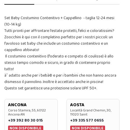
Set Baby Costumino Contenitivo + Cappellino - taglia 12-24 mesi
(10-14 kg)
Tutti pronti per affrontare l'estate protetti, felici e coloratissimi?
Zoocchini è qui con il completino perfetto per i nostri piccoli: un
favoloso set baby che include un costumino contenitivo e un
cappellino abbinato!
Il costumino contenitivo (foderato e competo di coulisse) è allo
stesso tempo comodo e sicuro, in grado di contenere proprio
tutto!
àˆ adatto anche per i bebà© e per i bambini che non hanno ancora
dismesso il pannolino. Inoltre è accettato anche in piscina!
Questo set garantisce una protezione solare UPF 50+.
ANCONA
AOSTA
Corso Stamira, 55, 60122
Località Grand Chemin, 30,
Ancona AN
11020 Saint
+39 392 80 30 015
+39 335 577 0655
NON DISPONIBILE
NON DISPONIBILE