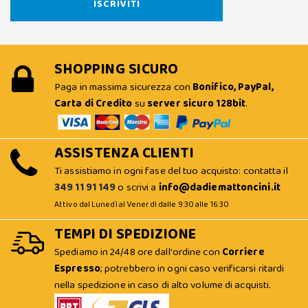
SHOPPING SICURO
Paga in massima sicurezza con
Bonifico, PayPal,
Carta di Credito
su
server sicuro 128bit
.
ASSISTENZA CLIENTI
Ti assistiamo in ogni fase del tuo acquisto: contatta il
349 11 91 149
o scrivi a
info@dadiemattoncini.it
Attivo dal Lunedì al Venerdì dalle 9:30 alle 16:30
TEMPI DI SPEDIZIONE
Spediamo in 24/48 ore dall'ordine con
Corriere
Espresso
; potrebbero in ogni caso verificarsi ritardi
nella spedizione in caso di alto volume di acquisti.