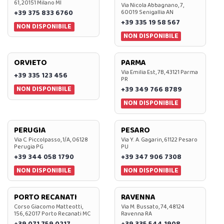
61, 20151 Milano MI
Via Nicola Abbagnano, 7,
+39 375 833 6760
60019 Senigallia AN
+39 335 19 58 567
NON DISPONIBILE
NON DISPONIBILE
ORVIETO
PARMA
Via Emilia Est, 7B, 43121 Parma
+39 335 123 456
PR
NON DISPONIBILE
+39 349 766 8789
NON DISPONIBILE
PERUGIA
PESARO
Via C. Piccolpasso, 1/A, 06128
Via Y. A. Gagarin, 61122 Pesaro
Perugia PG
PU
+39 344 058 1790
+39 347 906 7308
NON DISPONIBILE
NON DISPONIBILE
PORTO RECANATI
RAVENNA
Corso Giacomo Matteotti,
Via M. Bussato, 74, 48124
156, 62017 Porto Recanati MC
Ravenna RA