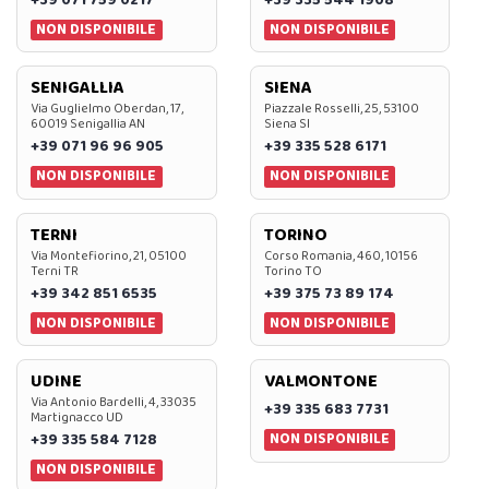
+39 071 759 0217
+39 335 544 1908
NON DISPONIBILE
NON DISPONIBILE
SENIGALLIA
SIENA
Via Guglielmo Oberdan, 17,
Piazzale Rosselli, 25, 53100
60019 Senigallia AN
Siena SI
+39 071 96 96 905
+39 335 528 6171
NON DISPONIBILE
NON DISPONIBILE
TERNI
TORINO
Via Montefiorino, 21, 05100
Corso Romania, 460, 10156
Terni TR
Torino TO
+39 342 851 6535
+39 375 73 89 174
NON DISPONIBILE
NON DISPONIBILE
UDINE
VALMONTONE
Via Antonio Bardelli, 4, 33035
+39 335 683 7731
Martignacco UD
NON DISPONIBILE
+39 335 584 7128
NON DISPONIBILE