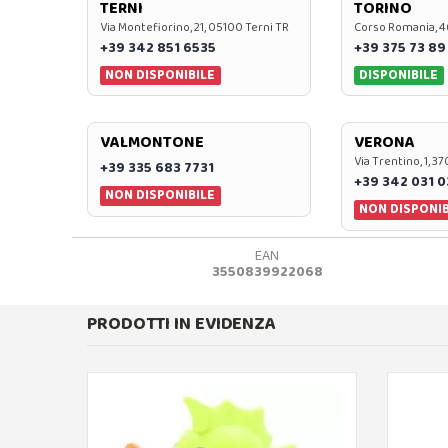
TERNI
TORINO
Via Montefiorino, 21, 05100 Terni TR
Corso Romania, 4
+39 342 851 6535
+39 375 73 89
NON DISPONIBILE
DISPONIBILE
VALMONTONE
VERONA
Via Trentino, 1, 
+39 335 683 7731
+39 342 031 
NON DISPONIBILE
NON DISPONIB
EAN
3550839922068
PRODOTTI IN EVIDENZA