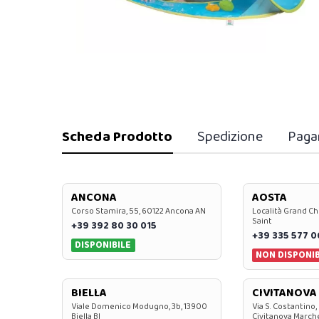
Scheda Prodotto
Spedizione
Paga
ANCONA
AOSTA
Corso Stamira, 55, 60122 Ancona AN
Località Grand Ch
Saint
+39 392 80 30 015
+39 335 577 
DISPONIBILE
NON DISPONIB
BIELLA
CIVITANOVA
Viale Domenico Modugno, 3b, 13900
Via S. Costantino,
Biella BI
Civitanova March