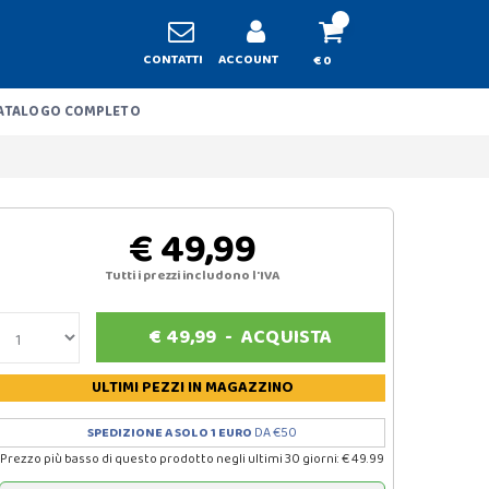
CONTATTI
ACCOUNT
€ 0
ATALOGO COMPLETO
€ 49,99
Tutti i prezzi includono l'IVA
€
49,99
-
ACQUISTA
ULTIMI PEZZI
IN MAGAZZINO
SPEDIZIONE A SOLO 1 EURO
DA €50
Prezzo più basso di questo prodotto negli ultimi 30 giorni: € 49.99