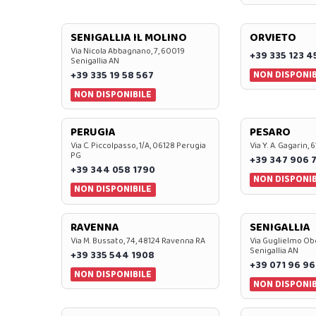
SENIGALLIA IL MOLINO
ORVIETO
Via Nicola Abbagnano, 7, 60019
+39 335 123 4
Senigallia AN
NON DISPONIB
+39 335 19 58 567
NON DISPONIBILE
PERUGIA
PESARO
Via C. Piccolpasso, 1/A, 06128 Perugia
Via Y. A. Gagarin,
PG
+39 347 906 
+39 344 058 1790
NON DISPONIB
NON DISPONIBILE
RAVENNA
SENIGALLIA
Via M. Bussato, 74, 48124 Ravenna RA
Via Guglielmo Obe
Senigallia AN
+39 335 544 1908
+39 071 96 96
NON DISPONIBILE
NON DISPONIB