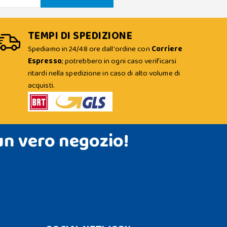
TEMPI DI SPEDIZIONE
Spediamo in 24/48 ore dall'ordine con
Corriere
Espresso
; potrebbero in ogni caso verificarsi
ritardi nella spedizione in caso di alto volume di
acquisti.
un vero negozio!