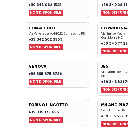
+39 345 082 1525
+39 349 28 11
NON DISPONIBILE
NON DISPONIB
COMACCHIO
CORRIDONIA
Via Valle Isola, 9, 44022 Comacchio FE
Via Enrico Mattei,
Corridonia MC
+39 342 502 3959
+39 340 77 27
NON DISPONIBILE
NON DISPONIB
GENOVA
JESI
Via Caduti del Lav
+39 335 675 6726
AN
NON DISPONIBILE
+39 348 521 
NON DISPONIB
TORINO LINGOTTO
MILANO PIAZ
Viale Umbria, 16, 
+39 335 123 456
+39 335 532 3
NON DISPONIBILE
NON DISPONIB