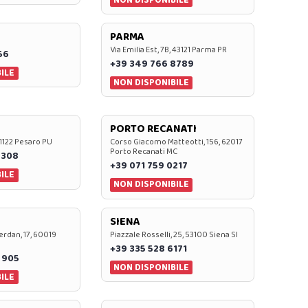
PARMA
Via Emilia Est, 7B, 43121 Parma PR
56
+39 349 766 8789
ILE
NON DISPONIBILE
PORTO RECANATI
 61122 Pesaro PU
Corso Giacomo Matteotti, 156, 62017
Porto Recanati MC
7308
+39 071 759 0217
ILE
NON DISPONIBILE
SIENA
rdan, 17, 60019
Piazzale Rosselli, 25, 53100 Siena SI
+39 335 528 6171
 905
NON DISPONIBILE
ILE