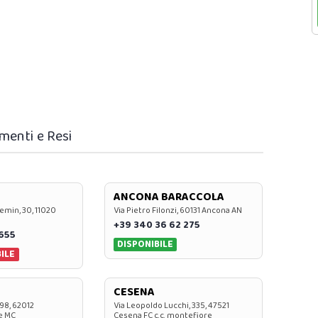
menti e Resi
ANCONA BARACCOLA
emin, 30, 11020
Via Pietro Filonzi, 60131 Ancona AN
+39 340 36 62 275
0655
DISPONIBILE
ILE
CESENA
 98, 62012
Via Leopoldo Lucchi, 335, 47521
e MC
Cesena FC c.c. montefiore