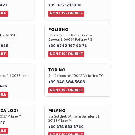
 427
+39 335 171 1900
ILE
NON DISPONIBILE
FOLIGNO
 177, 62014
Corso Camillo Benso Conte di
Cavour, 2, 06034 Foligno PG
 938
+39 0742 197 93 76
ILE
NON DISPONIBILE
TORINO
oro, 4, 60035 Jesi
Str. Debouchè, 10042 Nichelino TO
+39 348 584 5603
7426
NON DISPONIBILE
ILE
ZA LODI
MILANO
20137 Milano MI
Via Gottlieb Wilhelm Daimler, 61,
20151 Milano MI
117
+39 375 833 6760
ILE
NON DISPONIBILE