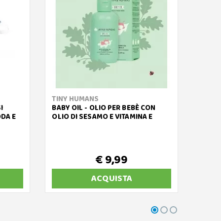
TINY HUMANS
YOOK
I
BABY OIL - OLIO PER BEBÈ CON
JET D
ODA E
OLIO DI SESAMO E VITAMINA E
SIREN
€ 9,99
€ 
ACQUISTA