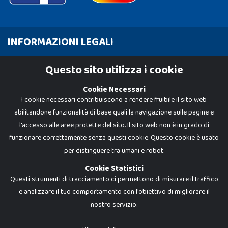
INFORMAZIONI LEGALI
Cookie Policy
Questo sito utilizza i cookie
Privacy Policy
Cookie Necessari
I cookie necessari contribuiscono a rendere fruibile il sito web
abilitandone funzionalità di base quali la navigazione sulle pagine e
l'accesso alle aree protette del sito. Il sito web non è in grado di
funzionare correttamente senza questi cookie. Questo cookie è usato
per distinguere tra umani e robot.
Cookie Statistici
Questi strumenti di tracciamento ci permettono di misurare il traffico
e analizzare il tuo comportamento con l'obiettivo di migliorare il
nostro servizio.
Dadi e Mattoncini è un brand di Giocabene Srl. Ogni riproduzione o utilizzo non
espressamente autorizzato è severamente vietato. Tutti i loghi, marchi,
brand elencati nel presente shop sono di proprietà dei rispettivi titolari.