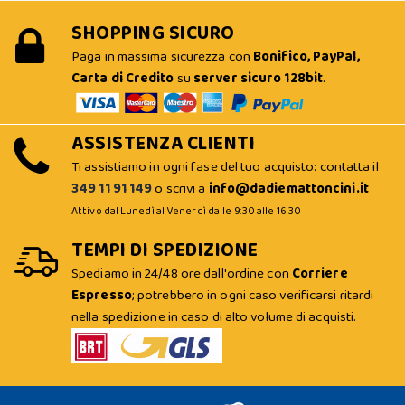
SHOPPING SICURO
Paga in massima sicurezza con
Bonifico, PayPal,
Carta di Credito
su
server sicuro 128bit
.
ASSISTENZA CLIENTI
Ti assistiamo in ogni fase del tuo acquisto: contatta il
349 11 91 149
o scrivi a
info@dadiemattoncini.it
Attivo dal Lunedì al Venerdì dalle 9:30 alle 16:30
TEMPI DI SPEDIZIONE
Spediamo in 24/48 ore dall'ordine con
Corriere
Espresso
; potrebbero in ogni caso verificarsi ritardi
nella spedizione in caso di alto volume di acquisti.