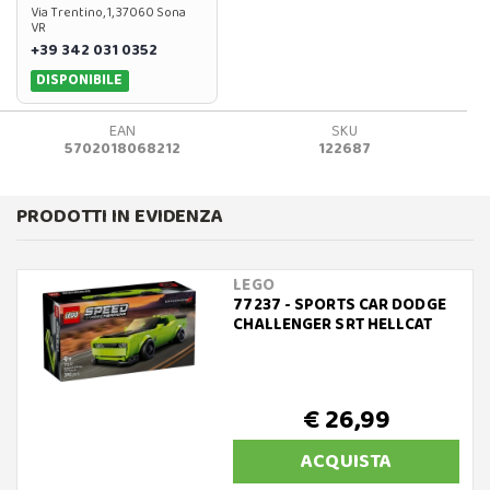
Via Trentino, 1, 37060 Sona
VR
+39 342 031 0352
DISPONIBILE
EAN
SKU
5702018068212
122687
PRODOTTI IN EVIDENZA
LEGO
77237 - SPORTS CAR DODGE
CHALLENGER SRT HELLCAT
€ 26,99
ACQUISTA