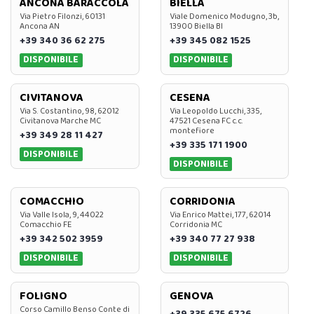
ANCONA BARACCOLA
BIELLA
Via Pietro Filonzi, 60131
Viale Domenico Modugno, 3b,
Ancona AN
13900 Biella BI
+39 340 36 62 275
+39 345 082 1525
DISPONIBILE
DISPONIBILE
CIVITANOVA
CESENA
Via S. Costantino, 98, 62012
Via Leopoldo Lucchi, 335,
Civitanova Marche MC
47521 Cesena FC c.c.
montefiore
+39 349 28 11 427
+39 335 171 1900
DISPONIBILE
DISPONIBILE
COMACCHIO
CORRIDONIA
Via Valle Isola, 9, 44022
Via Enrico Mattei, 177, 62014
Comacchio FE
Corridonia MC
+39 342 502 3959
+39 340 77 27 938
DISPONIBILE
DISPONIBILE
FOLIGNO
GENOVA
Corso Camillo Benso Conte di
+39 335 675 6726