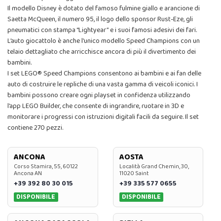
Il modello Disney è dotato del famoso fulmine giallo e arancione di
Saetta McQueen, il numero 95, il logo dello sponsor Rust-Eze, gli
pneumatici con stampa “Lightyear” e i suoi famosi adesivi dei fari.
L’auto giocattolo è anche l’unico modello Speed Champions con un
telaio dettagliato che arricchisce ancora di più il divertimento dei
bambini.
I set LEGO® Speed Champions consentono ai bambini e ai fan delle
auto di costruire le repliche di una vasta gamma di veicoli iconici. I
bambini possono creare ogni playset in confidenza utilizzando
l’app LEGO Builder, che consente di ingrandire, ruotare in 3D e
monitorare i progressi con istruzioni digitali facili da seguire. Il set
contiene 270 pezzi.
ANCONA
AOSTA
Corso Stamira, 55, 60122
Località Grand Chemin, 30,
Ancona AN
11020 Saint
+39 392 80 30 015
+39 335 577 0655
DISPONIBILE
DISPONIBILE