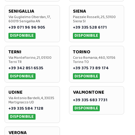
SENIGALLIA
SIENA
Via Guglielmo Oberdan, 17,
Piazzale Rosselli, 25, 53100
60019 Senigallia AN
Siena SI
+39 071 96 96 905
+39 335 528 6171
DISPONIBILE
DISPONIBILE
TERNI
TORINO
Via Montefiorino, 21, 05100
Corso Romania, 460, 10156
Terni TR
Torino TO
+39 342 851 6535
+39 375 73 89 174
DISPONIBILE
DISPONIBILE
UDINE
VALMONTONE
Via Antonio Bardelli, 4, 33035
+39 335 683 7731
Martignacco UD
DISPONIBILE
+39 335 584 7128
DISPONIBILE
VERONA