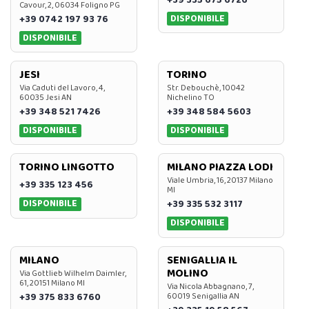
Cavour, 2, 06034 Foligno PG
DISPONIBILE
+39 0742 197 93 76
DISPONIBILE
JESI
TORINO
Via Caduti del Lavoro, 4,
Str. Debouchè, 10042
60035 Jesi AN
Nichelino TO
+39 348 521 7426
+39 348 584 5603
DISPONIBILE
DISPONIBILE
TORINO LINGOTTO
MILANO PIAZZA LODI
Viale Umbria, 16, 20137 Milano
+39 335 123 456
MI
DISPONIBILE
+39 335 532 3117
DISPONIBILE
MILANO
SENIGALLIA IL
MOLINO
Via Gottlieb Wilhelm Daimler,
61, 20151 Milano MI
Via Nicola Abbagnano, 7,
+39 375 833 6760
60019 Senigallia AN