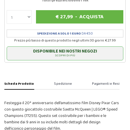
Tutti i prezzi includono l'IVA
€
27,99
-
ACQUISTA
SPEDIZIONE A SOLO 1 EURO
DA €50
Prezzo più basso di questo prodotto negli ultimi 30 giorni: € 27.99
DISPONIBILE NEI NOSTRI NEGOZI
SCOPRI DI PIÙ
Scheda Prodotto
Spedizione
Pagamenti e Resi
Festeggia il 20° anniversario dell’amatissimo film Disney Pixar Cars
con questo giocattolo costruibile Saetta McQueen | LEGO® Speed
Champions (77255). Questo set costruibile per i bambini e le
bambine dai 9 anni in su include molti dettagli del design
dell’iconico personaggio del film.