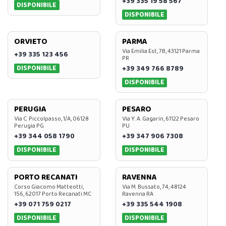
+39 335 19 58 567
DISPONIBILE
DISPONIBILE
ORVIETO
PARMA
Via Emilia Est, 7B, 43121 Parma
+39 335 123 456
PR
DISPONIBILE
+39 349 766 8789
DISPONIBILE
PERUGIA
PESARO
Via C. Piccolpasso, 1/A, 06128
Via Y. A. Gagarin, 61122 Pesaro
Perugia PG
PU
+39 344 058 1790
+39 347 906 7308
DISPONIBILE
DISPONIBILE
PORTO RECANATI
RAVENNA
Corso Giacomo Matteotti,
Via M. Bussato, 74, 48124
156, 62017 Porto Recanati MC
Ravenna RA
+39 071 759 0217
+39 335 544 1908
DISPONIBILE
DISPONIBILE