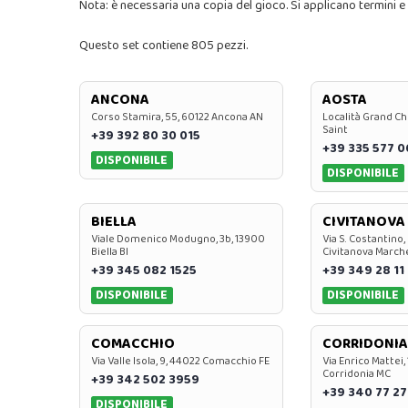
Nota: è necessaria una copia del gioco. Si applicano termini e
Questo set contiene 805 pezzi.
ANCONA
AOSTA
Corso Stamira, 55, 60122 Ancona AN
Località Grand Ch
Saint
+39 392 80 30 015
+39 335 577 
DISPONIBILE
DISPONIBILE
BIELLA
CIVITANOVA
Viale Domenico Modugno, 3b, 13900
Via S. Costantino,
Biella BI
Civitanova March
+39 345 082 1525
+39 349 28 11
DISPONIBILE
DISPONIBILE
COMACCHIO
CORRIDONIA
Via Valle Isola, 9, 44022 Comacchio FE
Via Enrico Mattei,
Corridonia MC
+39 342 502 3959
+39 340 77 27
DISPONIBILE