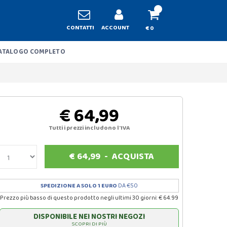
CONTATTI
ACCOUNT
€ 0
ATALOGO COMPLETO
€ 64,99
Tutti i prezzi includono l'IVA
€
64,99
-
ACQUISTA
SPEDIZIONE A SOLO 1 EURO
DA €50
Prezzo più basso di questo prodotto negli ultimi 30 giorni: € 64.99
DISPONIBILE NEI NOSTRI NEGOZI
SCOPRI DI PIÙ