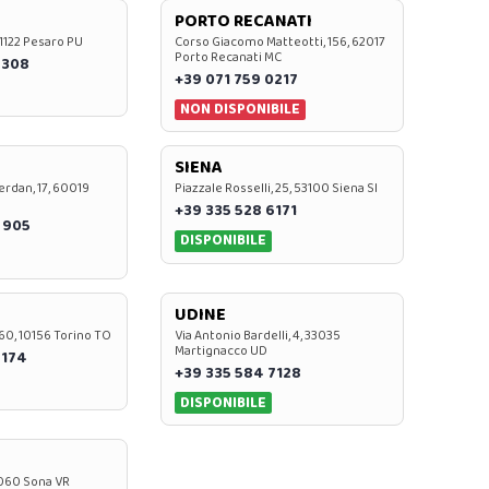
PORTO RECANATI
 61122 Pesaro PU
Corso Giacomo Matteotti, 156, 62017
Porto Recanati MC
7308
+39 071 759 0217
NON DISPONIBILE
SIENA
rdan, 17, 60019
Piazzale Rosselli, 25, 53100 Siena SI
+39 335 528 6171
 905
DISPONIBILE
UDINE
60, 10156 Torino TO
Via Antonio Bardelli, 4, 33035
Martignacco UD
 174
+39 335 584 7128
DISPONIBILE
37060 Sona VR