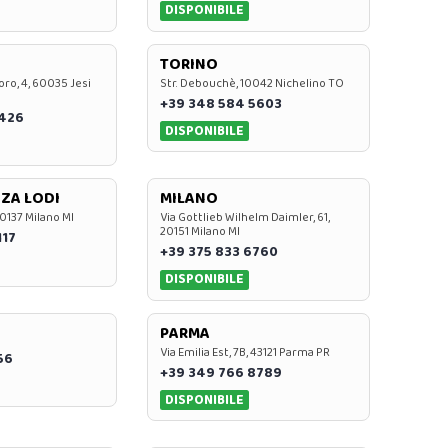
DISPONIBILE
TORINO
oro, 4, 60035 Jesi
Str. Debouchè, 10042 Nichelino TO
+39 348 584 5603
7426
DISPONIBILE
ZA LODI
MILANO
20137 Milano MI
Via Gottlieb Wilhelm Daimler, 61,
20151 Milano MI
117
+39 375 833 6760
DISPONIBILE
PARMA
Via Emilia Est, 7B, 43121 Parma PR
56
+39 349 766 8789
DISPONIBILE