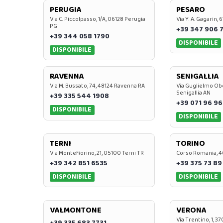
PERUGIA
PESARO
Via C. Piccolpasso, 1/A, 06128 Perugia
Via Y. A. Gagarin,
PG
+39 347 906 
+39 344 058 1790
DISPONIBILE
DISPONIBILE
RAVENNA
SENIGALLIA
Via M. Bussato, 74, 48124 Ravenna RA
Via Guglielmo Obe
Senigallia AN
+39 335 544 1908
+39 071 96 96
DISPONIBILE
DISPONIBILE
TERNI
TORINO
Via Montefiorino, 21, 05100 Terni TR
Corso Romania, 4
+39 342 851 6535
+39 375 73 89
DISPONIBILE
DISPONIBILE
VALMONTONE
VERONA
Via Trentino, 1, 