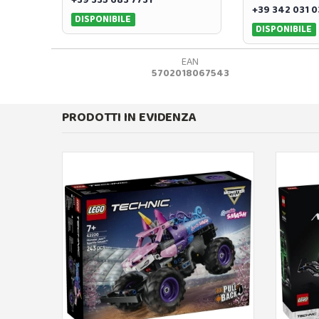
+39 335 683 7731
+39 342 031 
DISPONIBILE
DISPONIBILE
EAN
5702018067543
PRODOTTI IN EVIDENZA