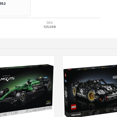
0352
SKU
125268