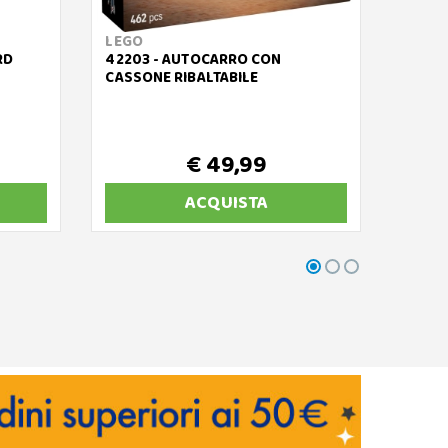
LEGO
LEGO
RD
42203 - AUTOCARRO CON
42182
CASSONE RIBALTABILE
APOLL
€ 49,99
ACQUISTA