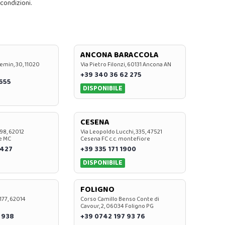
 condizioni.
ANCONA BARACCOLA
emin, 30, 11020
Via Pietro Filonzi, 60131 Ancona AN
+39 340 36 62 275
0655
DISPONIBILE
CESENA
 98, 62012
Via Leopoldo Lucchi, 335, 47521
e MC
Cesena FC c.c. montefiore
 427
+39 335 171 1900
DISPONIBILE
FOLIGNO
 177, 62014
Corso Camillo Benso Conte di
Cavour, 2, 06034 Foligno PG
 938
+39 0742 197 93 76