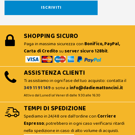
SHOPPING SICURO
Paga in massima sicurezza con
Bonifico, PayPal,
Carta di Credito
su
server sicuro 128bit
.
ASSISTENZA CLIENTI
Ti assistiamo in ogni fase del tuo acquisto: contatta il
349 11 91 149
o scrivi a
info@dadiemattoncini.it
Attivo dal Lunedì al Venerdì dalle 9:30 alle 16:30
TEMPI DI SPEDIZIONE
Spediamo in 24/48 ore dall'ordine con
Corriere
Espresso
; potrebbero in ogni caso verificarsi ritardi
nella spedizione in caso di alto volume di acquisti.