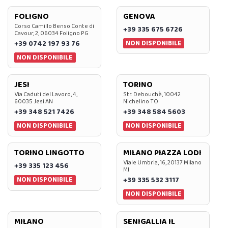
FOLIGNO
GENOVA
Corso Camillo Benso Conte di
+39 335 675 6726
Cavour, 2, 06034 Foligno PG
NON DISPONIBILE
+39 0742 197 93 76
NON DISPONIBILE
JESI
TORINO
Via Caduti del Lavoro, 4,
Str. Debouchè, 10042
60035 Jesi AN
Nichelino TO
+39 348 521 7426
+39 348 584 5603
NON DISPONIBILE
NON DISPONIBILE
TORINO LINGOTTO
MILANO PIAZZA LODI
Viale Umbria, 16, 20137 Milano
+39 335 123 456
MI
NON DISPONIBILE
+39 335 532 3117
NON DISPONIBILE
MILANO
SENIGALLIA IL