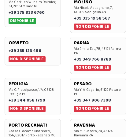
MOLINO
Via Gottlieb Wilhelm Daimler,
61, 20151 Milano MI
Via Nicola Abbagnano, 7,
+39 375 833 6760
60019 Senigallia AN
+39 335 19 58 567
DISPONIBILE
NON DISPONIBILE
ORVIETO
PARMA
Via Emilia Est, 7B, 43121 Parma
+39 335 123 456
PR
NON DISPONIBILE
+39 349 766 8789
NON DISPONIBILE
PERUGIA
PESARO
Via C. Piccolpasso, 1/A, 06128
Via Y. A. Gagarin, 61122 Pesaro
Perugia PG
PU
+39 344 058 1790
+39 347 906 7308
NON DISPONIBILE
NON DISPONIBILE
PORTO RECANATI
RAVENNA
Corso Giacomo Matteotti,
Via M. Bussato, 74, 48124
156, 62017 Porto Recanati MC
Ravenna RA