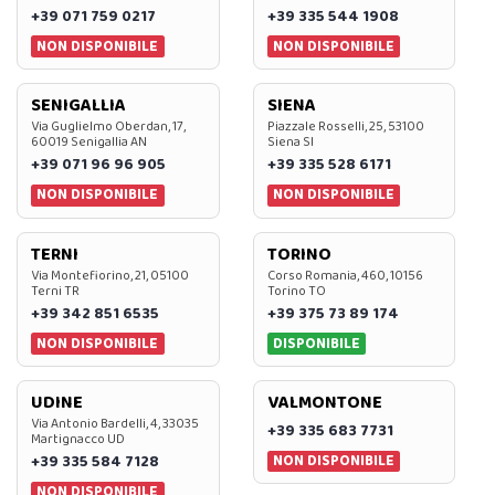
+39 071 759 0217
+39 335 544 1908
NON DISPONIBILE
NON DISPONIBILE
SENIGALLIA
SIENA
Via Guglielmo Oberdan, 17,
Piazzale Rosselli, 25, 53100
60019 Senigallia AN
Siena SI
+39 071 96 96 905
+39 335 528 6171
NON DISPONIBILE
NON DISPONIBILE
TERNI
TORINO
Via Montefiorino, 21, 05100
Corso Romania, 460, 10156
Terni TR
Torino TO
+39 342 851 6535
+39 375 73 89 174
NON DISPONIBILE
DISPONIBILE
UDINE
VALMONTONE
Via Antonio Bardelli, 4, 33035
+39 335 683 7731
Martignacco UD
NON DISPONIBILE
+39 335 584 7128
NON DISPONIBILE