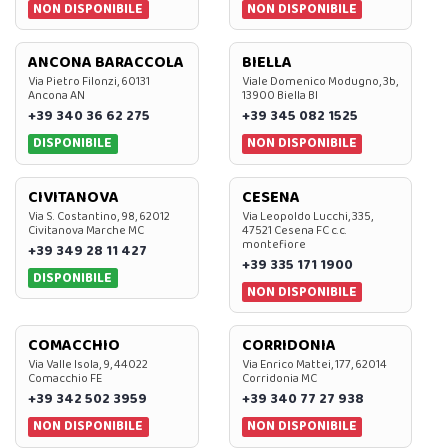
NON DISPONIBILE
NON DISPONIBILE
ANCONA BARACCOLA
BIELLA
Via Pietro Filonzi, 60131
Viale Domenico Modugno, 3b,
Ancona AN
13900 Biella BI
+39 340 36 62 275
+39 345 082 1525
DISPONIBILE
NON DISPONIBILE
CIVITANOVA
CESENA
Via S. Costantino, 98, 62012
Via Leopoldo Lucchi, 335,
Civitanova Marche MC
47521 Cesena FC c.c.
montefiore
+39 349 28 11 427
+39 335 171 1900
DISPONIBILE
NON DISPONIBILE
COMACCHIO
CORRIDONIA
Via Valle Isola, 9, 44022
Via Enrico Mattei, 177, 62014
Comacchio FE
Corridonia MC
+39 342 502 3959
+39 340 77 27 938
NON DISPONIBILE
NON DISPONIBILE