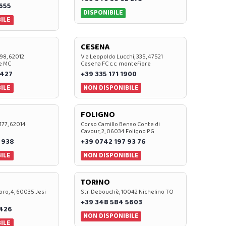
0655
DISPONIBILE
ILE
CESENA
 98, 62012
Via Leopoldo Lucchi, 335, 47521
e MC
Cesena FC c.c. montefiore
 427
+39 335 171 1900
ILE
NON DISPONIBILE
FOLIGNO
 177, 62014
Corso Camillo Benso Conte di
Cavour, 2, 06034 Foligno PG
 938
+39 0742 197 93 76
ILE
NON DISPONIBILE
TORINO
oro, 4, 60035 Jesi
Str. Debouchè, 10042 Nichelino TO
+39 348 584 5603
7426
NON DISPONIBILE
ILE