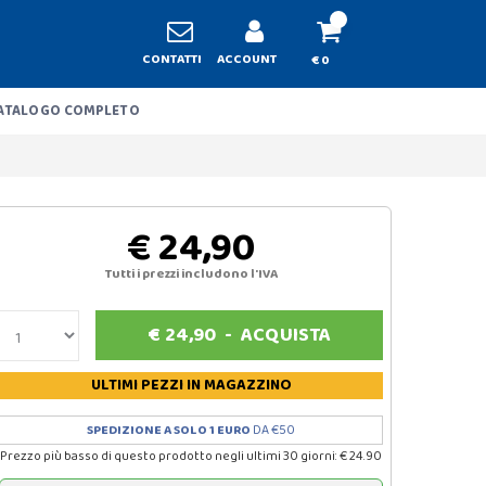
CONTATTI
ACCOUNT
€ 0
ATALOGO COMPLETO
€ 24,90
Tutti i prezzi includono l'IVA
€
24,90
-
ACQUISTA
ULTIMI PEZZI
IN MAGAZZINO
SPEDIZIONE A SOLO 1 EURO
DA €50
Prezzo più basso di questo prodotto negli ultimi 30 giorni: € 24.90