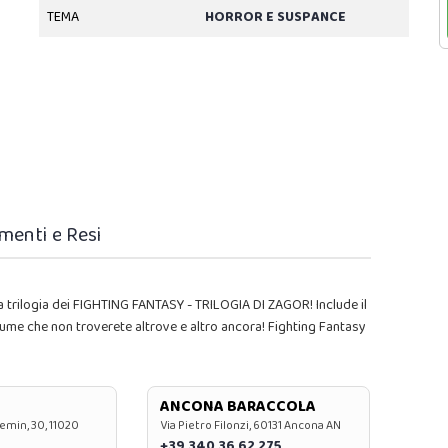
TEMA
HORROR E SUSPANCE
menti e Resi
 trilogia dei FIGHTING FANTASY - TRILOGIA DI ZAGOR! Include il
olume che non troverete altrove e altro ancora! Fighting Fantasy
ANCONA BARACCOLA
emin, 30, 11020
Via Pietro Filonzi, 60131 Ancona AN
+39 340 36 62 275