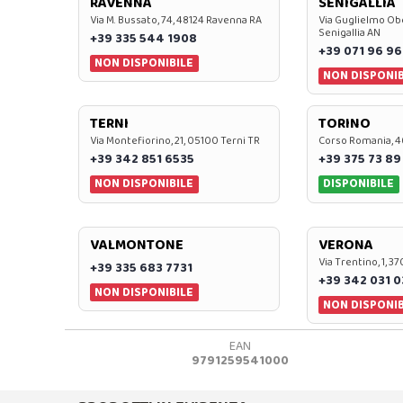
RAVENNA
SENIGALLIA
Via M. Bussato, 74, 48124 Ravenna RA
Via Guglielmo Obe
Senigallia AN
+39 335 544 1908
+39 071 96 96
NON DISPONIBILE
NON DISPONIB
TERNI
TORINO
Via Montefiorino, 21, 05100 Terni TR
Corso Romania, 4
+39 342 851 6535
+39 375 73 89
NON DISPONIBILE
DISPONIBILE
VALMONTONE
VERONA
Via Trentino, 1, 
+39 335 683 7731
+39 342 031 
NON DISPONIBILE
NON DISPONIB
EAN
9791259541000