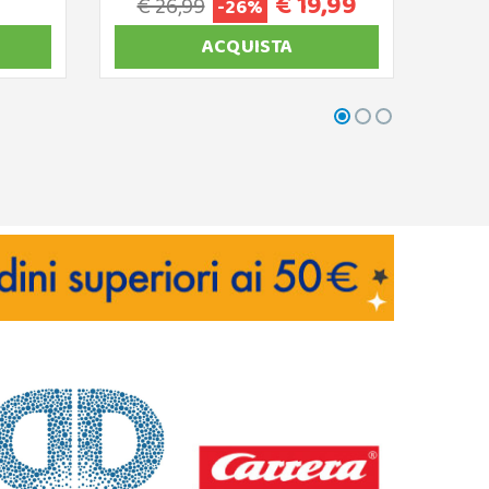
€ 19,99
€ 26,99
-26%
ACQUISTA