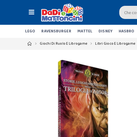
LEGO
RAVENSBURGER
MATTEL
DISNEY
HASBRO
Giochi Di Ruolo E Librogame
Libri Gioco E Librogame