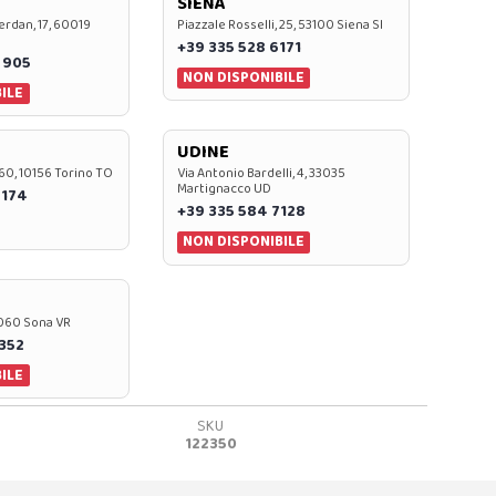
SIENA
rdan, 17, 60019
Piazzale Rosselli, 25, 53100 Siena SI
+39 335 528 6171
 905
NON DISPONIBILE
ILE
UDINE
60, 10156 Torino TO
Via Antonio Bardelli, 4, 33035
Martignacco UD
 174
+39 335 584 7128
NON DISPONIBILE
37060 Sona VR
0352
ILE
SKU
122350