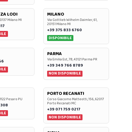
ZA LODI
MILANO
20137 Milano MI
Via Gottlieb Wilhelm Daimler, 61,
20151 Milano MI
117
+39 375 833 6760
ILE
DISPONIBILE
PARMA
Via Emilia Est, 7B, 43121 Parma PR
56
+39 349 766 8789
ILE
NON DISPONIBILE
PORTO RECANATI
 61122 Pesaro PU
Corso Giacomo Matteotti, 156, 62017
Porto Recanati MC
7308
+39 071 759 0217
ILE
NON DISPONIBILE