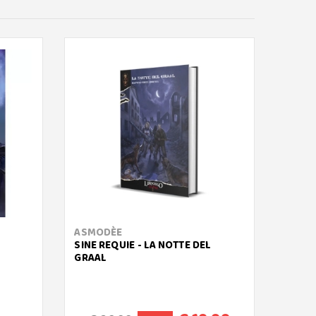
ASMODÈE
RAVE
SINE REQUIE - LA NOTTE DEL
LUPO 
GRAAL
RETAG