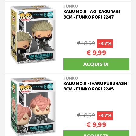
FUNKO
KAIJU NO.8 - AOI KAGURAGI
9CM - FUNKO POP! 2247
€ 18,99
-47%
€ 9,99
ACQUISTA
FUNKO
KAIJU NO.8 - IHARU FURUHASHI
9CM - FUNKO POP! 2245
€ 18,99
-47%
€ 9,99