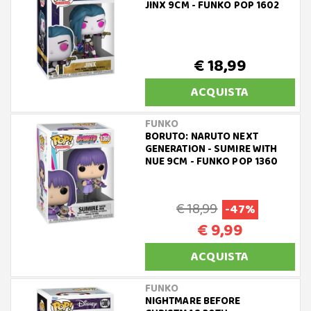
JINX 9CM - FUNKO POP 1602
€ 18,99
ACQUISTA
FUNKO
BORUTO: NARUTO NEXT
GENERATION - SUMIRE WITH
NUE 9CM - FUNKO POP 1360
€ 18,99
-47%
€ 9,99
ACQUISTA
FUNKO
NIGHTMARE BEFORE