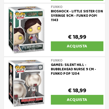
FUNKO
BIOSHOCK - LITTLE SISTER CON
SYRINGE 9CM - FUNKO POP!
1143
€ 18,99
ACQUISTA
FUNKO
GAMES: SILENT HILL -
BUBBLEHEAD NURSE 9 CM -
FUNKO POP 1204
€ 18,99
ACQUISTA