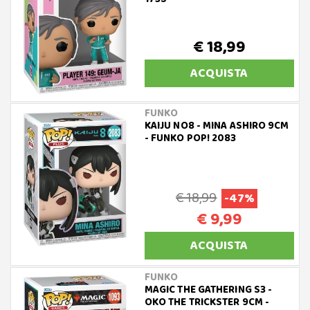
€ 18,99
ACQUISTA
FUNKO
KAIJU NO8 - MINA ASHIRO 9CM
- FUNKO POP! 2083
€ 18,99
-47%
€ 9,99
ACQUISTA
FUNKO
MAGIC THE GATHERING S3 -
OKO THE TRICKSTER 9CM -