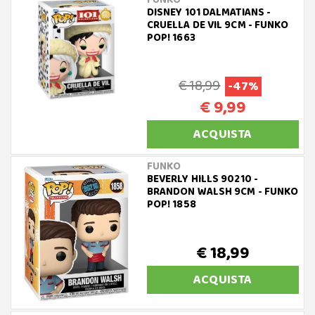
FUNKO
DISNEY 101 DALMATIANS -
CRUELLA DE VIL 9CM - FUNKO
POP! 1663
€ 18,99
-47%
€ 9,99
ACQUISTA
FUNKO
BEVERLY HILLS 90210 -
BRANDON WALSH 9CM - FUNKO
POP! 1858
€ 18,99
ACQUISTA