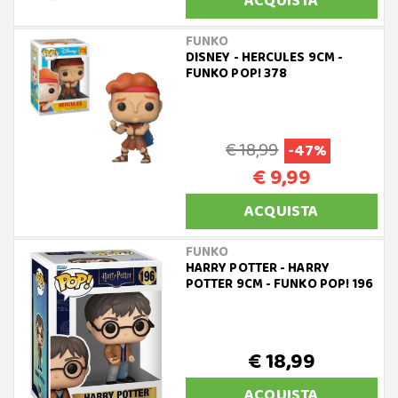
ACQUISTA
FUNKO
DISNEY - HERCULES 9CM -
FUNKO POP! 378
€ 18,99
-47%
€ 9,99
ACQUISTA
FUNKO
HARRY POTTER - HARRY
POTTER 9CM - FUNKO POP! 196
€ 18,99
ACQUISTA