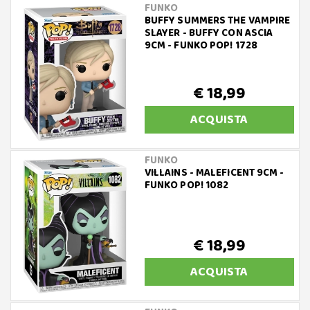
FUNKO
BUFFY SUMMERS THE VAMPIRE
SLAYER - BUFFY CON ASCIA
9CM - FUNKO POP! 1728
€ 18,99
ACQUISTA
FUNKO
VILLAINS - MALEFICENT 9CM -
FUNKO POP! 1082
€ 18,99
ACQUISTA