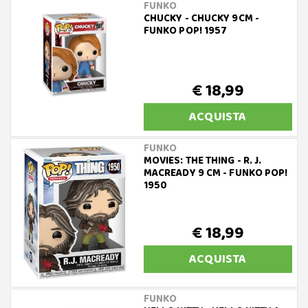
FUNKO
CHUCKY - CHUCKY 9CM -
FUNKO POP! 1957
€ 18,99
ACQUISTA
FUNKO
MOVIES: THE THING - R. J.
MACREADY 9 CM - FUNKO POP!
1950
€ 18,99
ACQUISTA
FUNKO