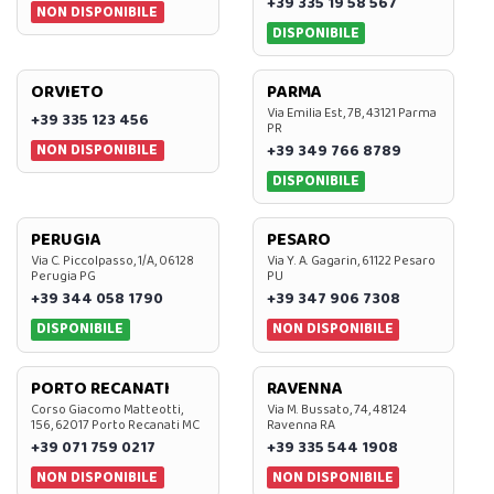
+39 335 19 58 567
NON DISPONIBILE
DISPONIBILE
ORVIETO
PARMA
Via Emilia Est, 7B, 43121 Parma
+39 335 123 456
PR
NON DISPONIBILE
+39 349 766 8789
DISPONIBILE
PERUGIA
PESARO
Via C. Piccolpasso, 1/A, 06128
Via Y. A. Gagarin, 61122 Pesaro
Perugia PG
PU
+39 344 058 1790
+39 347 906 7308
DISPONIBILE
NON DISPONIBILE
PORTO RECANATI
RAVENNA
Corso Giacomo Matteotti,
Via M. Bussato, 74, 48124
156, 62017 Porto Recanati MC
Ravenna RA
+39 071 759 0217
+39 335 544 1908
NON DISPONIBILE
NON DISPONIBILE