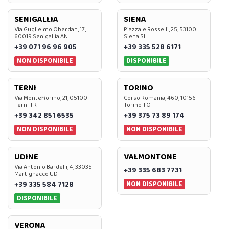
SENIGALLIA
SIENA
Via Guglielmo Oberdan, 17,
Piazzale Rosselli, 25, 53100
60019 Senigallia AN
Siena SI
+39 071 96 96 905
+39 335 528 6171
NON DISPONIBILE
DISPONIBILE
TERNI
TORINO
Via Montefiorino, 21, 05100
Corso Romania, 460, 10156
Terni TR
Torino TO
+39 342 851 6535
+39 375 73 89 174
NON DISPONIBILE
NON DISPONIBILE
UDINE
VALMONTONE
Via Antonio Bardelli, 4, 33035
+39 335 683 7731
Martignacco UD
NON DISPONIBILE
+39 335 584 7128
DISPONIBILE
VERONA