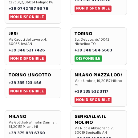
+39 335 675 6726
Cavour, 2, 06034 Foligno PG
NON DISPONIBILE
+39 0742 197 93 76
NON DISPONIBILE
JESI
TORINO
Via Caduti del Lavoro, 4,
Str. Debouchè, 10042
60035 Jesi AN
Nichelino TO
+39 348 521 7426
+39 348 584 5603
NON DISPONIBILE
DISPONIBILE
TORINO LINGOTTO
MILANO PIAZZA LODI
Viale Umbria, 16, 20137 Milano
+39 335 123 456
MI
NON DISPONIBILE
+39 335 532 3117
NON DISPONIBILE
MILANO
SENIGALLIA IL
MOLINO
Via Gottlieb Wilhelm Daimler,
61, 20151 Milano MI
Via Nicola Abbagnano, 7,
+39 375 833 6760
60019 Senigallia AN