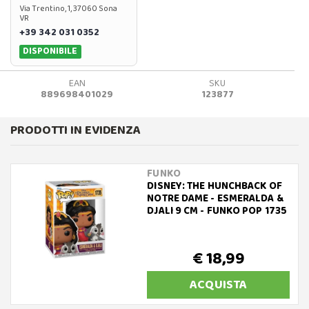
Via Trentino, 1, 37060 Sona
VR
+39 342 031 0352
DISPONIBILE
EAN
SKU
889698401029
123877
PRODOTTI IN EVIDENZA
FUNKO
DISNEY: THE HUNCHBACK OF
NOTRE DAME - ESMERALDA &
DJALI 9 CM - FUNKO POP 1735
€ 18,99
ACQUISTA