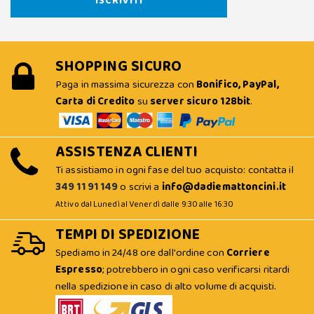
SHOPPING SICURO
Paga in massima sicurezza con
Bonifico, PayPal,
Carta di Credito
su
server sicuro 128bit
.
ASSISTENZA CLIENTI
Ti assistiamo in ogni fase del tuo acquisto: contatta il
349 11 91 149
o scrivi a
info@dadiemattoncini.it
Attivo dal Lunedì al Venerdì dalle 9:30 alle 16:30
TEMPI DI SPEDIZIONE
Spediamo in 24/48 ore dall'ordine con
Corriere
Espresso
; potrebbero in ogni caso verificarsi ritardi
nella spedizione in caso di alto volume di acquisti.