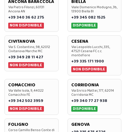
ANCONA BARACCOLA
BIELLA
Via Pietro Filonzi, 60131
Viale Domenico Modugno, 3b,
Ancona AN
13900 Biella BI
+39 340 36 62 275
+39 345 082 1525
NON DISPONIBILE
DISPONIBILE
CIVITANOVA
CESENA
Via S. Costantino, 98, 62012
Via Leopoldo Lucchi, 335,
Civitanova Marche MC
47521 Cesena FC c.c.
montefiore
+39 349 28 11 427
+39 335 171 1900
NON DISPONIBILE
NON DISPONIBILE
COMACCHIO
CORRIDONIA
Via Valle Isola, 9, 44022
Via Enrico Mattei, 177, 62014
Comacchio FE
Corridonia MC
+39 342 502 3959
+39 340 77 27 938
NON DISPONIBILE
DISPONIBILE
FOLIGNO
GENOVA
Corso Camillo Benso Conte di