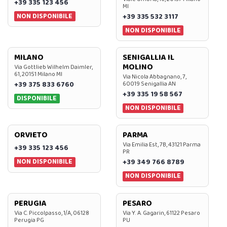
+39 335 123 456
MI
NON DISPONIBILE
+39 335 532 3117
NON DISPONIBILE
MILANO
SENIGALLIA IL
MOLINO
Via Gottlieb Wilhelm Daimler,
61, 20151 Milano MI
Via Nicola Abbagnano, 7,
+39 375 833 6760
60019 Senigallia AN
+39 335 19 58 567
DISPONIBILE
NON DISPONIBILE
ORVIETO
PARMA
Via Emilia Est, 7B, 43121 Parma
+39 335 123 456
PR
NON DISPONIBILE
+39 349 766 8789
NON DISPONIBILE
PERUGIA
PESARO
Via C. Piccolpasso, 1/A, 06128
Via Y. A. Gagarin, 61122 Pesaro
Perugia PG
PU