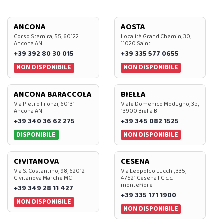
ANCONA
AOSTA
Corso Stamira, 55, 60122
Località Grand Chemin, 30,
Ancona AN
11020 Saint
+39 392 80 30 015
+39 335 577 0655
NON DISPONIBILE
NON DISPONIBILE
ANCONA BARACCOLA
BIELLA
Via Pietro Filonzi, 60131
Viale Domenico Modugno, 3b,
Ancona AN
13900 Biella BI
+39 340 36 62 275
+39 345 082 1525
DISPONIBILE
NON DISPONIBILE
CIVITANOVA
CESENA
Via S. Costantino, 98, 62012
Via Leopoldo Lucchi, 335,
Civitanova Marche MC
47521 Cesena FC c.c.
montefiore
+39 349 28 11 427
+39 335 171 1900
NON DISPONIBILE
NON DISPONIBILE