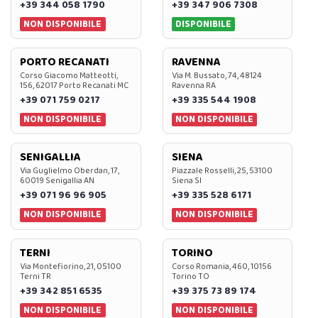
+39 344 058 1790
+39 347 906 7308
NON DISPONIBILE
DISPONIBILE
PORTO RECANATI
RAVENNA
Corso Giacomo Matteotti,
Via M. Bussato, 74, 48124
156, 62017 Porto Recanati MC
Ravenna RA
+39 071 759 0217
+39 335 544 1908
NON DISPONIBILE
NON DISPONIBILE
SENIGALLIA
SIENA
Via Guglielmo Oberdan, 17,
Piazzale Rosselli, 25, 53100
60019 Senigallia AN
Siena SI
+39 071 96 96 905
+39 335 528 6171
NON DISPONIBILE
NON DISPONIBILE
TERNI
TORINO
Via Montefiorino, 21, 05100
Corso Romania, 460, 10156
Terni TR
Torino TO
+39 342 851 6535
+39 375 73 89 174
NON DISPONIBILE
NON DISPONIBILE