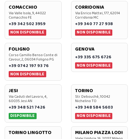
COMACCHIO
CORRIDONIA
Via Valle Isola, 9, 44022
Via Enrico Mattei, 177, 62014
Comacchio FE
Corridonia MC
+39 342 502 3959
+39 340 77 27 938
NON DISPONIBILE
NON DISPONIBILE
FOLIGNO
GENOVA
Corso Camillo Benso Conte di
+39 335 675 6726
Cavour, 2, 06034 Foligno PG
NON DISPONIBILE
+39 0742 197 93 76
NON DISPONIBILE
JESI
TORINO
Via Caduti del Lavoro, 4,
Str. Debouchè, 10042
60035 Jesi AN
Nichelino TO
+39 348 521 7426
+39 348 584 5603
DISPONIBILE
NON DISPONIBILE
TORINO LINGOTTO
MILANO PIAZZA LODI
Viale Umbria, 16, 20137 Milano