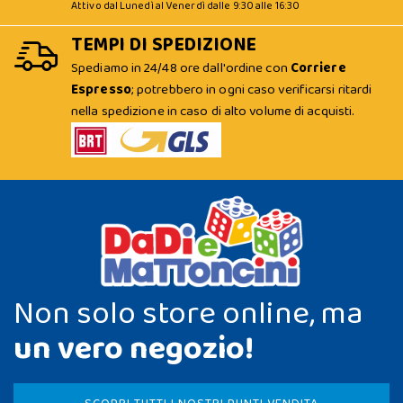
Attivo dal Lunedì al Venerdì dalle 9:30 alle 16:30
TEMPI DI SPEDIZIONE
Spediamo in 24/48 ore dall'ordine con
Corriere
Espresso
; potrebbero in ogni caso verificarsi ritardi
nella spedizione in caso di alto volume di acquisti.
Non solo store online, ma
un vero negozio!