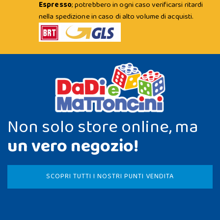
Espresso
; potrebbero in ogni caso verificarsi ritardi
nella spedizione in caso di alto volume di acquisti.
Non solo store online, ma
un vero negozio!
SCOPRI TUTTI I NOSTRI PUNTI VENDITA