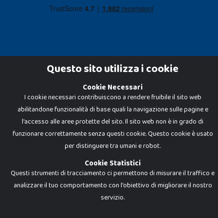
Questo sito utilizza i cookie
Cookie Necessari
Dadi e Mattoncini è un brand di Giocabene Srl. Ogni riproduzione o utilizzo non
I cookie necessari contribuiscono a rendere fruibile il sito web
espressamente autorizzato è severamente vietato. Tutti i loghi, marchi,
brand elencati nel presente shop sono di proprietà dei rispettivi titolari.
abilitandone funzionalità di base quali la navigazione sulle pagine e
I prezzi e le promozioni pubblicate potrebbero differire da quanto esposto in
negozio.
l'accesso alle aree protette del sito. Il sito web non è in grado di
Giocabene Srl - via della Posta 8, 20123 Milano (MI)
funzionare correttamente senza questi cookie. Questo cookie è usato
P.IVA 02608090425 - REA AN201199 - C.S. 10.000 i.v.
per distinguere tra umani e robot.
Cookie Statistici
Questi strumenti di tracciamento ci permettono di misurare il traffico e
analizzare il tuo comportamento con l'obiettivo di migliorare il nostro
servizio.