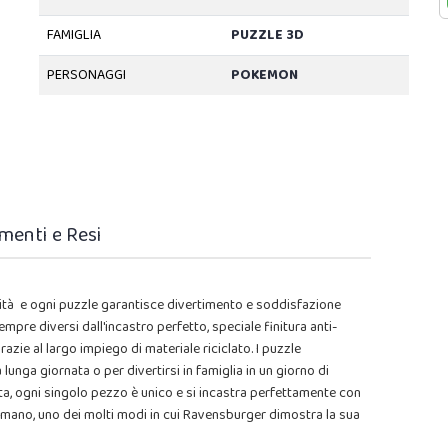
FAMIGLIA
PUZZLE 3D
PERSONAGGI
POKEMON
menti e Resi
lità e ogni puzzle garantisce divertimento e soddisfazione
mpre diversi dall'incastro perfetto, speciale finitura anti-
azie al largo impiego di materiale riciclato. I puzzle
nga giornata o per divertirsi in famiglia in un giorno di
a, ogni singolo pezzo è unico e si incastra perfettamente con
e a mano, uno dei molti modi in cui Ravensburger dimostra la sua