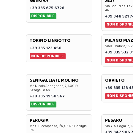
GENOVA
JESI
Via Caduti del Lav
+39 335 675 6726
AN
DISPONIBILE
+39 348 521 
NON DISPONIB
TORINO LINGOTTO
MILANO PIAZ
Viale Umbria, 16, 
+39 335 123 456
+39 335 532 3
NON DISPONIBILE
NON DISPONIB
SENIGALLIA IL MOLINO
ORVIETO
Via Nicola Abbagnano, 7, 60019
+39 335 123 4
Senigallia AN
NON DISPONIB
+39 335 19 58 567
DISPONIBILE
PERUGIA
PESARO
Via C. Piccolpasso, 1/A, 06128 Perugia
Via Y. A. Gagarin,
PG
+39 347 906 