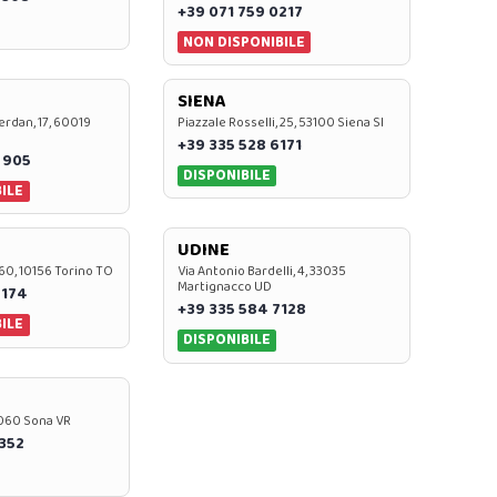
+39 071 759 0217
NON DISPONIBILE
SIENA
rdan, 17, 60019
Piazzale Rosselli, 25, 53100 Siena SI
+39 335 528 6171
 905
DISPONIBILE
ILE
UDINE
60, 10156 Torino TO
Via Antonio Bardelli, 4, 33035
Martignacco UD
 174
+39 335 584 7128
ILE
DISPONIBILE
37060 Sona VR
0352