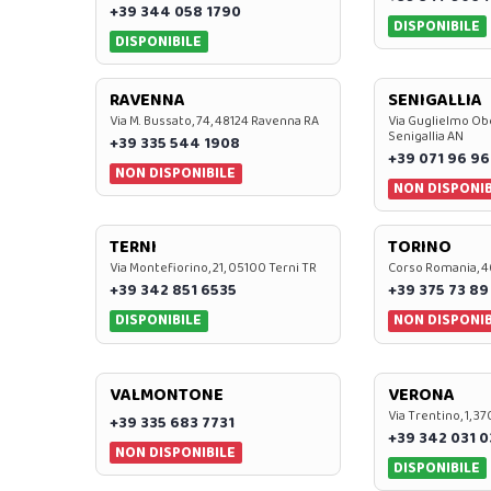
+39 344 058 1790
DISPONIBILE
DISPONIBILE
RAVENNA
SENIGALLIA
Via M. Bussato, 74, 48124 Ravenna RA
Via Guglielmo Obe
Senigallia AN
+39 335 544 1908
+39 071 96 96
NON DISPONIBILE
NON DISPONIB
TERNI
TORINO
Via Montefiorino, 21, 05100 Terni TR
Corso Romania, 4
+39 342 851 6535
+39 375 73 89
DISPONIBILE
NON DISPONIB
VALMONTONE
VERONA
Via Trentino, 1, 
+39 335 683 7731
+39 342 031 
NON DISPONIBILE
DISPONIBILE