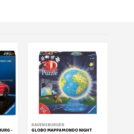
RAVENSBURGER
CUBIC
BURG -
GLOBO MAPPAMONDO NIGHT
TITAN