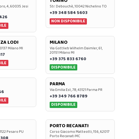
TORINO
oro, 4, 60035 Jesi
Str. Debouchè, 10042 Nichelino TO
+39 348 584 5603
7426
NON DISPONIBILE
ILE
ZA LODI
MILANO
20137 Milano MI
Via Gottlieb Wilhelm Daimler, 61,
20151 Milano MI
117
+39 375 833 6760
ILE
DISPONIBILE
PARMA
Via Emilia Est, 7B, 43121 Parma PR
56
+39 349 766 8789
ILE
DISPONIBILE
PORTO RECANATI
 61122 Pesaro PU
Corso Giacomo Matteotti, 156, 62017
Porto Recanati MC
7308