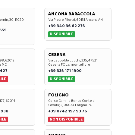
ANCONA BARACCOLA
emin, 30, 11020
Via Pietro Filonzi, 60131 Ancona AN
+39 340 36 62 275
0655
DISPONIBILE
CESENA
 98, 62012
Via Leopoldo Lucchi, 335, 47521
e MC
Cesena FC c.c. montefiore
 427
+39 335 171 1900
ILE
DISPONIBILE
FOLIGNO
 177, 62014
Corso Camillo Benso Conte di
Cavour, 2, 06034 Foligno PG
 938
+39 0742 197 93 76
ILE
NON DISPONIBILE