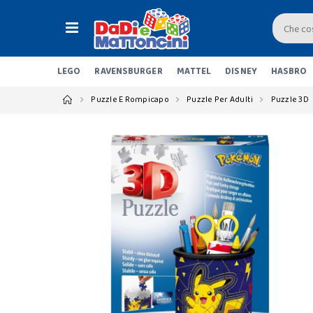
LEGO
RAVENSBURGER
MATTEL
DISNEY
HASBRO
Puzzle E Rompicapo
Puzzle Per Adulti
Puzzle 3D