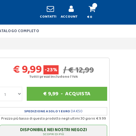
CONTATTI
ACCOUNT
€ 0
ATALOGO COMPLETO
€ 9,99
/ € 12,99
-23%
Tutti i prezzi includono l'IVA
€
9,99
-
ACQUISTA
SPEDIZIONE A SOLO 1 EURO
DA €50
Prezzo più basso di questo prodotto negli ultimi 30 giorni: € 9.99
DISPONIBILE NEI NOSTRI NEGOZI
SCOPRI DI PIÙ