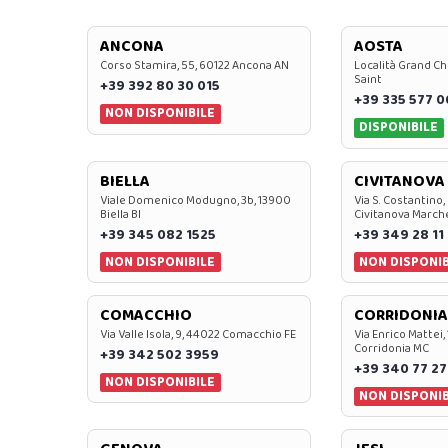
ANCONA
AOSTA
Corso Stamira, 55, 60122 Ancona AN
Località Grand Ch
Saint
+39 392 80 30 015
+39 335 577 
NON DISPONIBILE
DISPONIBILE
BIELLA
CIVITANOVA
Viale Domenico Modugno, 3b, 13900
Via S. Costantino,
Biella BI
Civitanova March
+39 345 082 1525
+39 349 28 11
NON DISPONIBILE
NON DISPONIB
COMACCHIO
CORRIDONIA
Via Valle Isola, 9, 44022 Comacchio FE
Via Enrico Mattei,
Corridonia MC
+39 342 502 3959
+39 340 77 27
NON DISPONIBILE
NON DISPONIB