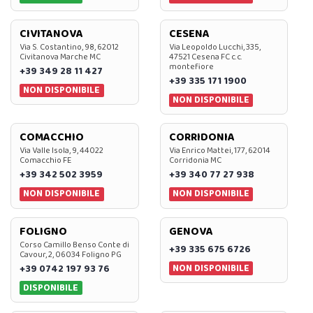
CIVITANOVA
CESENA
Via S. Costantino, 98, 62012
Via Leopoldo Lucchi, 335,
Civitanova Marche MC
47521 Cesena FC c.c.
montefiore
+39 349 28 11 427
+39 335 171 1900
NON DISPONIBILE
NON DISPONIBILE
COMACCHIO
CORRIDONIA
Via Valle Isola, 9, 44022
Via Enrico Mattei, 177, 62014
Comacchio FE
Corridonia MC
+39 342 502 3959
+39 340 77 27 938
NON DISPONIBILE
NON DISPONIBILE
FOLIGNO
GENOVA
Corso Camillo Benso Conte di
+39 335 675 6726
Cavour, 2, 06034 Foligno PG
NON DISPONIBILE
+39 0742 197 93 76
DISPONIBILE