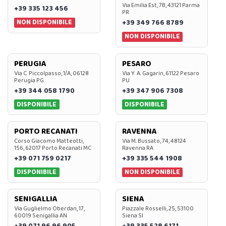
Via Emilia Est, 7B, 43121 Parma
+39 335 123 456
PR
NON DISPONIBILE
+39 349 766 8789
NON DISPONIBILE
PERUGIA
PESARO
Via C. Piccolpasso, 1/A, 06128
Via Y. A. Gagarin, 61122 Pesaro
Perugia PG
PU
+39 344 058 1790
+39 347 906 7308
DISPONIBILE
DISPONIBILE
PORTO RECANATI
RAVENNA
Corso Giacomo Matteotti,
Via M. Bussato, 74, 48124
156, 62017 Porto Recanati MC
Ravenna RA
+39 071 759 0217
+39 335 544 1908
DISPONIBILE
NON DISPONIBILE
SENIGALLIA
SIENA
Via Guglielmo Oberdan, 17,
Piazzale Rosselli, 25, 53100
60019 Senigallia AN
Siena SI