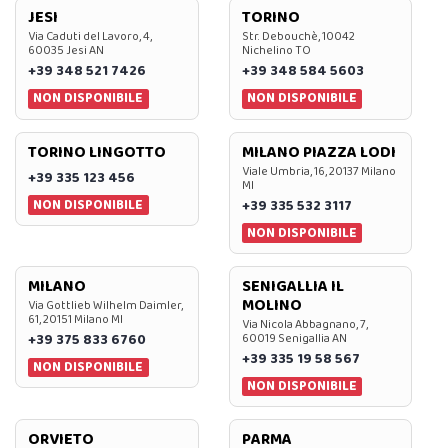
JESI
TORINO
Via Caduti del Lavoro, 4,
Str. Debouchè, 10042
60035 Jesi AN
Nichelino TO
+39 348 521 7426
+39 348 584 5603
NON DISPONIBILE
NON DISPONIBILE
TORINO LINGOTTO
MILANO PIAZZA LODI
Viale Umbria, 16, 20137 Milano
+39 335 123 456
MI
NON DISPONIBILE
+39 335 532 3117
NON DISPONIBILE
MILANO
SENIGALLIA IL
MOLINO
Via Gottlieb Wilhelm Daimler,
61, 20151 Milano MI
Via Nicola Abbagnano, 7,
+39 375 833 6760
60019 Senigallia AN
+39 335 19 58 567
NON DISPONIBILE
NON DISPONIBILE
ORVIETO
PARMA