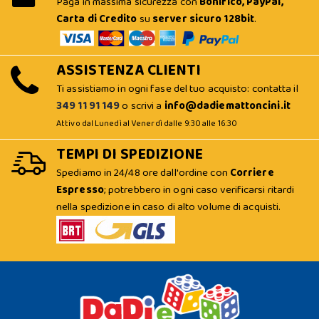
Paga in massima sicurezza con
Bonifico, PayPal,
Carta di Credito
su
server sicuro 128bit
.
ASSISTENZA CLIENTI
Ti assistiamo in ogni fase del tuo acquisto: contatta il
349 11 91 149
o scrivi a
info@dadiemattoncini.it
Attivo dal Lunedì al Venerdì dalle 9:30 alle 16:30
TEMPI DI SPEDIZIONE
Spediamo in 24/48 ore dall'ordine con
Corriere
Espresso
; potrebbero in ogni caso verificarsi ritardi
nella spedizione in caso di alto volume di acquisti.