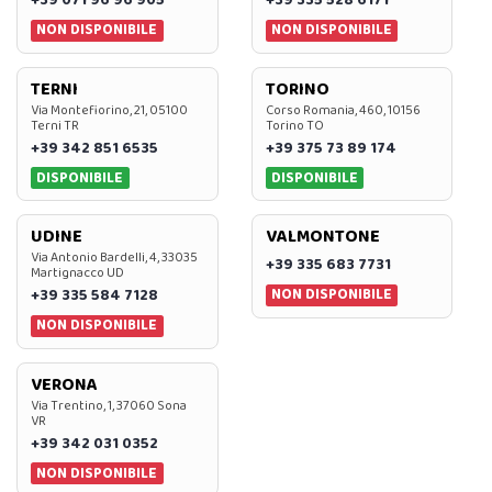
+39 071 96 96 905
+39 335 528 6171
NON DISPONIBILE
NON DISPONIBILE
TERNI
TORINO
Via Montefiorino, 21, 05100
Corso Romania, 460, 10156
Terni TR
Torino TO
+39 342 851 6535
+39 375 73 89 174
DISPONIBILE
DISPONIBILE
UDINE
VALMONTONE
Via Antonio Bardelli, 4, 33035
+39 335 683 7731
Martignacco UD
NON DISPONIBILE
+39 335 584 7128
NON DISPONIBILE
VERONA
Via Trentino, 1, 37060 Sona
VR
+39 342 031 0352
NON DISPONIBILE