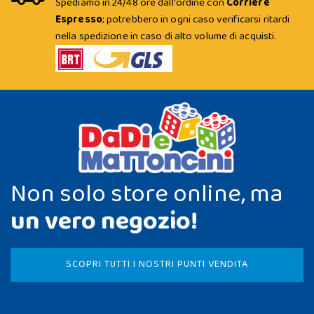
Spediamo in 24/48 ore dall'ordine con
Corriere
Espresso
; potrebbero in ogni caso verificarsi ritardi
nella spedizione in caso di alto volume di acquisti.
Non solo store online, ma
un vero negozio!
SCOPRI TUTTI I NOSTRI PUNTI VENDITA