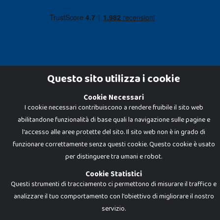
Questo sito utilizza i cookie
Cookie Necessari
Dadi e Mattoncini è un brand di Giocabene Srl. Ogni riproduzione o utilizzo non
espressamente autorizzato è severamente vietato. Tutti i loghi, marchi,
I cookie necessari contribuiscono a rendere fruibile il sito web
brand elencati nel presente shop sono di proprietà dei rispettivi titolari.
abilitandone funzionalità di base quali la navigazione sulle pagine e
I prezzi e le promozioni pubblicate potrebbero differire da quanto esposto in
negozio.
l'accesso alle aree protette del sito. Il sito web non è in grado di
Giocabene Srl - via della Posta 8, 20123 Milano (MI)
funzionare correttamente senza questi cookie. Questo cookie è usato
P.IVA 02608090425 - REA AN201199 - C.S. 10.000 i.v.
per distinguere tra umani e robot.
Cookie Statistici
Questi strumenti di tracciamento ci permettono di misurare il traffico e
analizzare il tuo comportamento con l'obiettivo di migliorare il nostro
servizio.