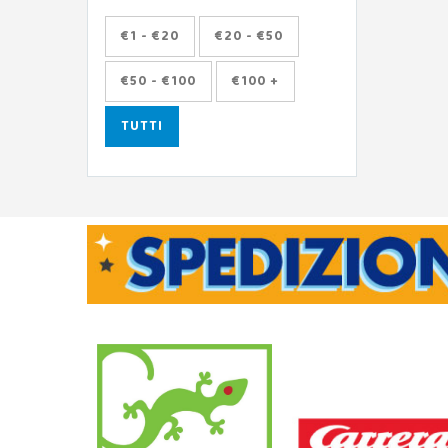
€1 - €20
€20 - €50
€50 - €100
€100 +
TUTTI