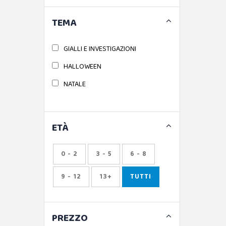
GIUNTI
TEMA
IL BARBAGIANNI
L'IPPOCAMPO RAGAZZI
GIALLI E INVESTIGAZIONI
LAVIERI
HALLOWEEN
LISCIANI
NATALE
MONDADORI
RIZZOLI
ETÀ
SALANI
TERRE DI MEZZO
0 - 2
3 - 5
6 - 8
ACCHIAPPASTORIE
9 - 12
13+
TUTTI
USBORNE
PREZZO