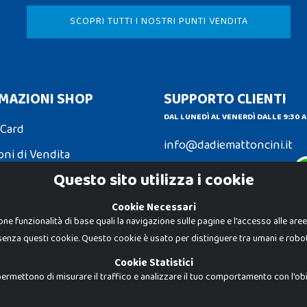
SCOPRI TUTTI I NOSTRI PUNTI VENDITA
MAZIONI SHOP
SUPPORTO CLIENTI
DAL LUNEDÌ AL VENERDÌ DALLE 9:30 A
 Card
info@dadiemattoncini.it
oni di Vendita
Contattaci su Whatsapp
Questo sito utilizza i cookie
ni e Resi
Cookie Necessari
one funzionalità di base quali la navigazione sulle pagine e l'accesso alle are
senza questi cookie. Questo cookie è usato per distinguere tra umani e robot
Dadi e Mattoncini è un brand di Giocab
autorizzato è severamente vietato. Tutt
proprietà dei rispettivi titolari.
Cookie Statistici
I prezzi e le promozioni pubblicate po
ermettono di misurare il traffico e analizzare il tuo comportamento con l'obiet
Giocabene Srl - via della Posta 8, 20123 
P.IVA 02608090425 - REA AN201199 - C.S.