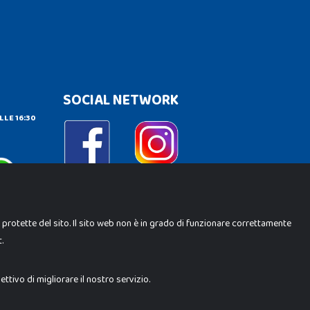
SOCIAL NETWORK
LLE 16:30
e protette del sito. Il sito web non è in grado di funzionare correttamente
.
ene Srl. Ogni riproduzione o utilizzo non espressamente
i i loghi, marchi, brand elencati nel presente shop sono di
trebbero differire da quanto esposto in negozio.
tivo di migliorare il nostro servizio.
Milano (MI)
 10.000 i.v.