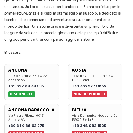
gelido. Così gli animali si rimboccarono le pellicce e si scavarono
una tana...». Un libro illustrato per bambini dai 5 anni perfetto per le
prime letture, grazie ai testi in stampatello maiuscolo, e dedicato ai
bambini che cominciano ad avventurarsi autonomamente nel
mondo dei libri. Una storia breve e divertente, un primo libro da
leggere da soli con un piccolo glossario delle parole più difficili e
un gioco per divertirsi con i personaggi della storia.
Brossura.
ANCONA
AOSTA
Corso Stamira, 55, 60122
Località Grand Chemin, 30,
Ancona AN
11020 Saint
+39 392 80 30 015
+39 335 577 0655
DISPONIBILE
NON DISPONIBILE
ANCONA BARACCOLA
BIELLA
Via Pietro Filonzi, 60131
Viale Domenico Modugno, 3b,
Ancona AN
13900 Biella BI
+39 340 36 62 275
+39 345 082 1525