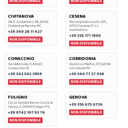
NON DISPONIBILE
NON DISPONIBILE
CIVITANOVA
CESENA
Via S. Costantino, 98, 62012
Via Leopoldo Lucchi, 335,
Civitanova Marche MC
47521 Cesena FC c.c.
montefiore
+39 349 28 11 427
+39 335 171 1900
NON DISPONIBILE
NON DISPONIBILE
COMACCHIO
CORRIDONIA
Via Valle Isola, 9, 44022
Via Enrico Mattei, 177, 62014
Comacchio FE
Corridonia MC
+39 342 502 3959
+39 340 77 27 938
NON DISPONIBILE
NON DISPONIBILE
FOLIGNO
GENOVA
Corso Camillo Benso Conte di
+39 335 675 6726
Cavour, 2, 06034 Foligno PG
NON DISPONIBILE
+39 0742 197 93 76
NON DISPONIBILE