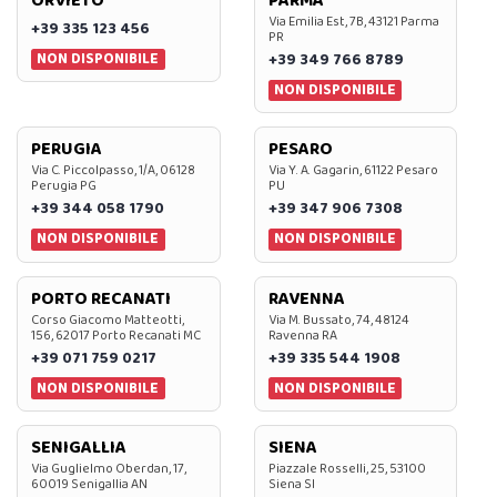
ORVIETO
PARMA
Via Emilia Est, 7B, 43121 Parma
+39 335 123 456
PR
NON DISPONIBILE
+39 349 766 8789
NON DISPONIBILE
PERUGIA
PESARO
Via C. Piccolpasso, 1/A, 06128
Via Y. A. Gagarin, 61122 Pesaro
Perugia PG
PU
+39 344 058 1790
+39 347 906 7308
NON DISPONIBILE
NON DISPONIBILE
PORTO RECANATI
RAVENNA
Corso Giacomo Matteotti,
Via M. Bussato, 74, 48124
156, 62017 Porto Recanati MC
Ravenna RA
+39 071 759 0217
+39 335 544 1908
NON DISPONIBILE
NON DISPONIBILE
SENIGALLIA
SIENA
Via Guglielmo Oberdan, 17,
Piazzale Rosselli, 25, 53100
60019 Senigallia AN
Siena SI