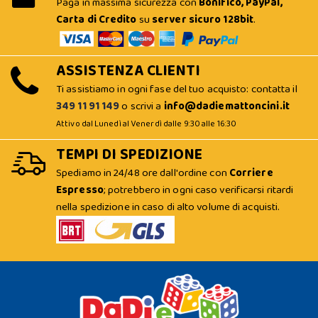
Paga in massima sicurezza con
Bonifico, PayPal,
Carta di Credito
su
server sicuro 128bit
.
ASSISTENZA CLIENTI
Ti assistiamo in ogni fase del tuo acquisto: contatta il
349 11 91 149
o scrivi a
info@dadiemattoncini.it
Attivo dal Lunedì al Venerdì dalle 9:30 alle 16:30
TEMPI DI SPEDIZIONE
Spediamo in 24/48 ore dall'ordine con
Corriere
Espresso
; potrebbero in ogni caso verificarsi ritardi
nella spedizione in caso di alto volume di acquisti.