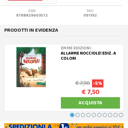
EAN
SKU
9788829603572
091192
PRODOTTI IN EVIDENZA
EMME EDIZIONI
ALLARME NOCCIOLE! EDIZ. A
COLORI
€ 7,90
-5%
€ 7,50
ACQUISTA