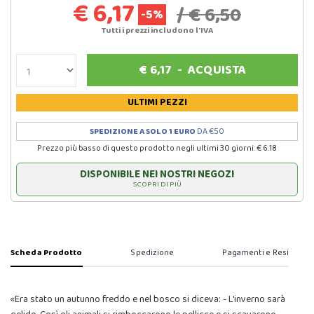
€ 6,17
/ € 6,50
-5%
Tutti i prezzi includono l'IVA
€
6,17
-
ACQUISTA
ULTIMI PEZZI
SPEDIZIONE A SOLO 1 EURO
DA €50
Prezzo più basso di questo prodotto negli ultimi 30 giorni: € 6.18
DISPONIBILE NEI NOSTRI NEGOZI
SCOPRI DI PIÙ
Scheda Prodotto
Spedizione
Pagamenti e Resi
«Era stato un autunno freddo e nel bosco si diceva: - L'inverno sarà