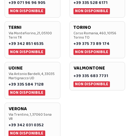
+39 071 96 96 905
+39 335 528 6171
NON DISPONIBILE
NON DISPONIBILE
TERNI
TORINO
Via Montefiorino, 21, 05100
Corso Romania, 460, 10156
Terni TR
Torino TO
+39 342 851 6535
+39 375 73 89 174
NON DISPONIBILE
NON DISPONIBILE
UDINE
VALMONTONE
Via Antonio Bardelli, 4, 33035
+39 335 683 7731
Martignacco UD
NON DISPONIBILE
+39 335 584 7128
NON DISPONIBILE
VERONA
Via Trentino, 1, 37060 Sona
VR
+39 342 031 0352
NON DISPONIBILE