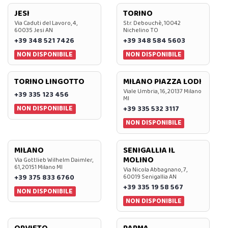
JESI
TORINO
Via Caduti del Lavoro, 4,
Str. Debouchè, 10042
60035 Jesi AN
Nichelino TO
+39 348 521 7426
+39 348 584 5603
NON DISPONIBILE
NON DISPONIBILE
TORINO LINGOTTO
MILANO PIAZZA LODI
Viale Umbria, 16, 20137 Milano
+39 335 123 456
MI
NON DISPONIBILE
+39 335 532 3117
NON DISPONIBILE
MILANO
SENIGALLIA IL
MOLINO
Via Gottlieb Wilhelm Daimler,
61, 20151 Milano MI
Via Nicola Abbagnano, 7,
+39 375 833 6760
60019 Senigallia AN
+39 335 19 58 567
NON DISPONIBILE
NON DISPONIBILE