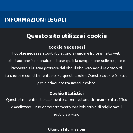
INFORMAZIONI LEGALI
Cookie Policy
Questo sito utilizza i cookie
Privacy Policy
Cookie Necessari
I cookie necessari contribuiscono a rendere fruibile il sito web
abilitandone funzionalità di base quali la navigazione sulle pagine e
l'accesso alle aree protette del sito. Il sito web non è in grado di
funzionare correttamente senza questi cookie. Questo cookie è usato
per distinguere tra umani e robot.
Cookie Statistici
Questi strumenti di tracciamento ci permettono di misurare il traffico
e analizzare il tuo comportamento con l'obiettivo di migliorare il
nostro servizio.
Dadi e Mattoncini è un brand di Giocabene Srl. Ogni riproduzione o utilizzo non
espressamente autorizzato è severamente vietato. Tutti i loghi, marchi,
brand elencati nel presente shop sono di proprietà dei rispettivi titolari.
I prezzi e le promozioni pubblicate potrebbero differire da quanto esposto in
Ulteriori Informazioni