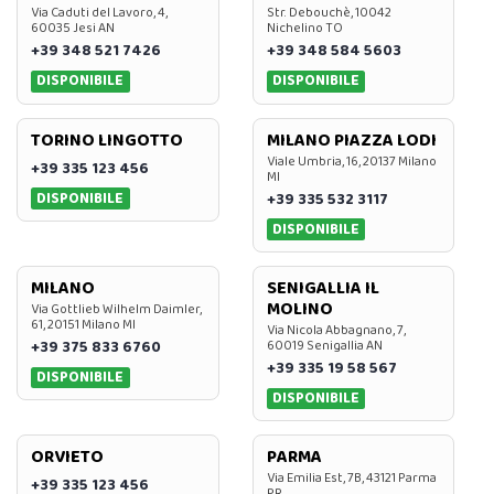
Via Caduti del Lavoro, 4,
Str. Debouchè, 10042
60035 Jesi AN
Nichelino TO
+39 348 521 7426
+39 348 584 5603
DISPONIBILE
DISPONIBILE
TORINO LINGOTTO
MILANO PIAZZA LODI
Viale Umbria, 16, 20137 Milano
+39 335 123 456
MI
DISPONIBILE
+39 335 532 3117
DISPONIBILE
MILANO
SENIGALLIA IL
MOLINO
Via Gottlieb Wilhelm Daimler,
61, 20151 Milano MI
Via Nicola Abbagnano, 7,
+39 375 833 6760
60019 Senigallia AN
+39 335 19 58 567
DISPONIBILE
DISPONIBILE
ORVIETO
PARMA
Via Emilia Est, 7B, 43121 Parma
+39 335 123 456
PR