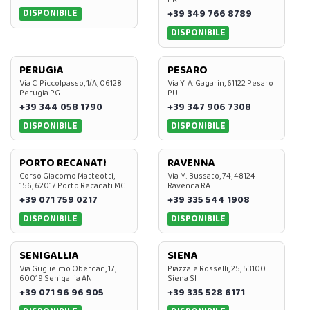
DISPONIBILE
+39 349 766 8789
DISPONIBILE
PERUGIA
PESARO
Via C. Piccolpasso, 1/A, 06128
Via Y. A. Gagarin, 61122 Pesaro
Perugia PG
PU
+39 344 058 1790
+39 347 906 7308
DISPONIBILE
DISPONIBILE
PORTO RECANATI
RAVENNA
Corso Giacomo Matteotti,
Via M. Bussato, 74, 48124
156, 62017 Porto Recanati MC
Ravenna RA
+39 071 759 0217
+39 335 544 1908
DISPONIBILE
DISPONIBILE
SENIGALLIA
SIENA
Via Guglielmo Oberdan, 17,
Piazzale Rosselli, 25, 53100
60019 Senigallia AN
Siena SI
+39 071 96 96 905
+39 335 528 6171