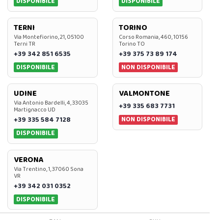
DISPONIBILE
DISPONIBILE
TERNI
TORINO
Via Montefiorino, 21, 05100
Corso Romania, 460, 10156
Terni TR
Torino TO
+39 342 851 6535
+39 375 73 89 174
DISPONIBILE
NON DISPONIBILE
UDINE
VALMONTONE
Via Antonio Bardelli, 4, 33035
+39 335 683 7731
Martignacco UD
NON DISPONIBILE
+39 335 584 7128
DISPONIBILE
VERONA
Via Trentino, 1, 37060 Sona
VR
+39 342 031 0352
DISPONIBILE