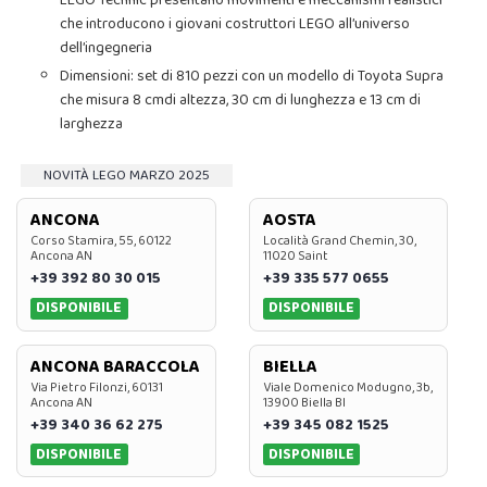
LEGO Technic presentano movimenti e meccanismi realistici
che introducono i giovani costruttori LEGO all’universo
dell’ingegneria
Dimensioni: set di 810 pezzi con un modello di Toyota Supra
che misura 8 cmdi altezza, 30 cm di lunghezza e 13 cm di
larghezza
NOVITÀ LEGO MARZO 2025
ANCONA
AOSTA
Corso Stamira, 55, 60122
Località Grand Chemin, 30,
Ancona AN
11020 Saint
+39 392 80 30 015
+39 335 577 0655
DISPONIBILE
DISPONIBILE
ANCONA BARACCOLA
BIELLA
Via Pietro Filonzi, 60131
Viale Domenico Modugno, 3b,
Ancona AN
13900 Biella BI
+39 340 36 62 275
+39 345 082 1525
DISPONIBILE
DISPONIBILE