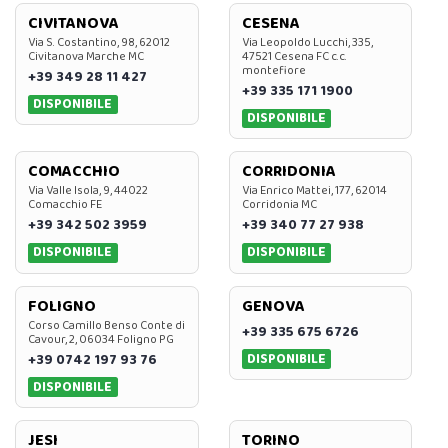
CIVITANOVA
CESENA
Via S. Costantino, 98, 62012
Via Leopoldo Lucchi, 335,
Civitanova Marche MC
47521 Cesena FC c.c.
montefiore
+39 349 28 11 427
+39 335 171 1900
DISPONIBILE
DISPONIBILE
COMACCHIO
CORRIDONIA
Via Valle Isola, 9, 44022
Via Enrico Mattei, 177, 62014
Comacchio FE
Corridonia MC
+39 342 502 3959
+39 340 77 27 938
DISPONIBILE
DISPONIBILE
FOLIGNO
GENOVA
Corso Camillo Benso Conte di
+39 335 675 6726
Cavour, 2, 06034 Foligno PG
DISPONIBILE
+39 0742 197 93 76
DISPONIBILE
JESI
TORINO