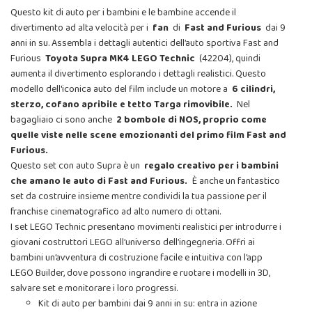
Questo kit di auto per i bambini e le bambine accende il
divertimento ad alta velocità per i
fan
di
Fast and Furious
dai 9
anni in su. Assembla i dettagli autentici dell’auto sportiva Fast and
Furious
Toyota Supra MK4 LEGO Technic
(42204), quindi
aumenta il divertimento esplorando i dettagli realistici. Questo
modello dell'iconica auto del film include un motore a
6 cilindri,
sterzo, cofano apribile e tetto Targa rimovibile.
Nel
bagagliaio ci sono anche
2 bombole di NOS, proprio come
quelle viste nelle scene emozionanti del primo film Fast and
Furious.
Questo set con auto Supra è un
regalo creativo per i bambini
che amano le auto di Fast and Furious.
È anche un fantastico
set da costruire insieme mentre condividi la tua passione per il
franchise cinematografico ad alto numero di ottani.
I set LEGO Technic presentano movimenti realistici per introdurre i
giovani costruttori LEGO all’universo dell’ingegneria. Offri ai
bambini un’avventura di costruzione facile e intuitiva con l’app
LEGO Builder, dove possono ingrandire e ruotare i modelli in 3D,
salvare set e monitorare i loro progressi.
Kit di auto per bambini dai 9 anni in su: entra in azione