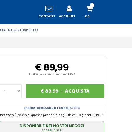
CONTATTI
ACCOUNT
€ 0
ATALOGO COMPLETO
€ 89,99
Tutti i prezzi includono l'IVA
€
89,99
-
ACQUISTA
SPEDIZIONE A SOLO 1 EURO
DA €50
Prezzo più basso di questo prodotto negli ultimi 30 giorni: € 89.99
DISPONIBILE NEI NOSTRI NEGOZI
SCOPRI DI PIÙ