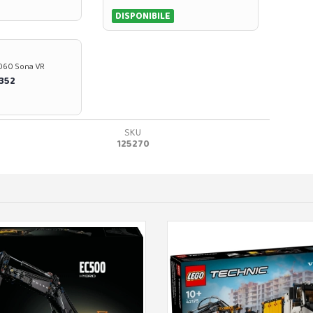
DISPONIBILE
37060 Sona VR
0352
SKU
125270