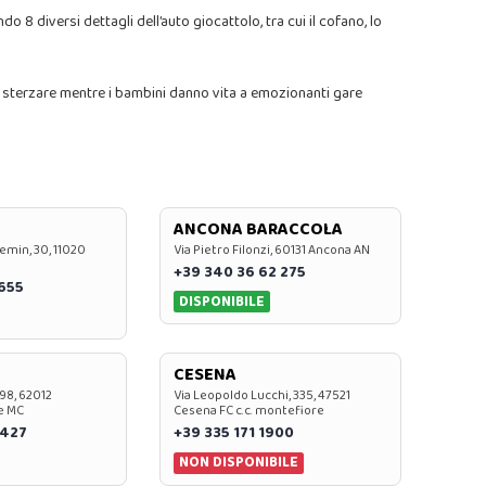
8 diversi dettagli dell’auto giocattolo, tra cui il cofano, lo
r sterzare mentre i bambini danno vita a emozionanti gare
ANCONA BARACCOLA
emin, 30, 11020
Via Pietro Filonzi, 60131 Ancona AN
+39 340 36 62 275
0655
DISPONIBILE
CESENA
 98, 62012
Via Leopoldo Lucchi, 335, 47521
e MC
Cesena FC c.c. montefiore
 427
+39 335 171 1900
NON DISPONIBILE