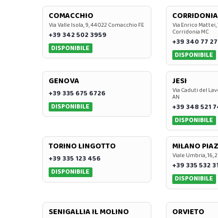
COMACCHIO
CORRIDONIA
Via Valle Isola, 9, 44022 Comacchio FE
Via Enrico Mattei,
Corridonia MC
+39 342 502 3959
+39 340 77 27
DISPONIBILE
DISPONIBILE
GENOVA
JESI
Via Caduti del Lav
+39 335 675 6726
AN
DISPONIBILE
+39 348 521 
DISPONIBILE
TORINO LINGOTTO
MILANO PIAZ
Viale Umbria, 16, 
+39 335 123 456
+39 335 532 3
DISPONIBILE
DISPONIBILE
SENIGALLIA IL MOLINO
ORVIETO