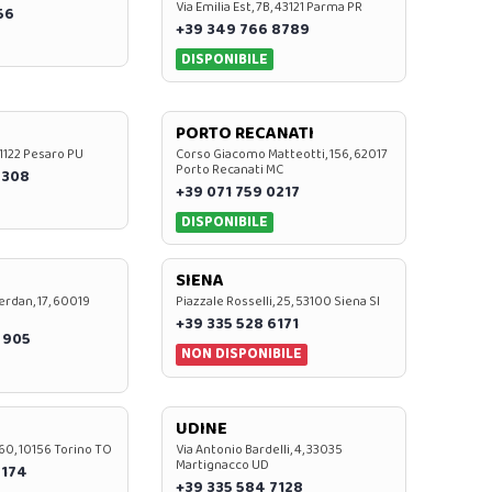
Via Emilia Est, 7B, 43121 Parma PR
56
+39 349 766 8789
DISPONIBILE
PORTO RECANATI
 61122 Pesaro PU
Corso Giacomo Matteotti, 156, 62017
Porto Recanati MC
7308
+39 071 759 0217
DISPONIBILE
SIENA
rdan, 17, 60019
Piazzale Rosselli, 25, 53100 Siena SI
+39 335 528 6171
 905
NON DISPONIBILE
UDINE
60, 10156 Torino TO
Via Antonio Bardelli, 4, 33035
Martignacco UD
 174
+39 335 584 7128