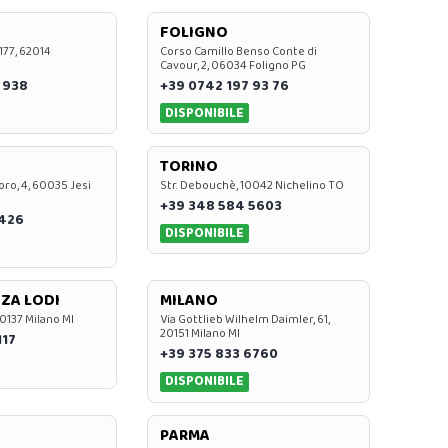
FOLIGNO
 177, 62014
Corso Camillo Benso Conte di
Cavour, 2, 06034 Foligno PG
 938
+39 0742 197 93 76
DISPONIBILE
TORINO
oro, 4, 60035 Jesi
Str. Debouchè, 10042 Nichelino TO
+39 348 584 5603
7426
DISPONIBILE
ZA LODI
MILANO
20137 Milano MI
Via Gottlieb Wilhelm Daimler, 61,
20151 Milano MI
117
+39 375 833 6760
DISPONIBILE
PARMA