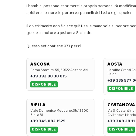
I bambini possono esprimere la propria personalità modificando 
splitter anteriore, le portiere, i pannelli del tetto e gli spoiler.
Il divertimento non finisce qui! Usa la manopola superiore pe
grazie al motore a pistoni a 8 cilindri.
Questo set contiene 973 pezzi.
ANCONA
AOSTA
Corso Stamira, 55, 60122 Ancona AN
Località Grand Ch
Saint
+39 392 80 30 015
+39 335 577 
DISPONIBILE
DISPONIBILE
BIELLA
CIVITANOVA
Viale Domenico Modugno, 3b, 13900
Via S. Costantino,
Biella BI
Civitanova March
+39 345 082 1525
+39 349 28 11
DISPONIBILE
DISPONIBILE