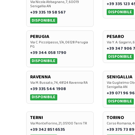
Via Nicola Abbagnano, 7, 60019
+39 335 123 4
Senigallia AN
DISPONIBILE
+39 335 19 58 567
DISPONIBILE
PERUGIA
PESARO
Via C. Piccolpasso, 1/A, 06128 Perugia
Via Y. A. Gagarin,
PG
+39 347 906 
+39 344 058 1790
DISPONIBILE
DISPONIBILE
RAVENNA
SENIGALLIA
Via M. Bussato, 74, 48124 Ravenna RA
Via Guglielmo Obe
Senigallia AN
+39 335 544 1908
+39 071 96 96
DISPONIBILE
DISPONIBILE
TERNI
TORINO
Via Montefiorino, 21, 05100 Terni TR
Corso Romania, 4
+39 342 851 6535
+39 375 73 89