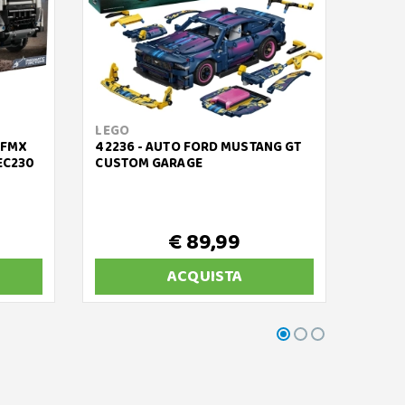
LEGO
LEGO
 FMX
42236 - AUTO FORD MUSTANG GT
42211
EC230
CUSTOM GARAGE
LUNA
€ 89,99
ACQUISTA