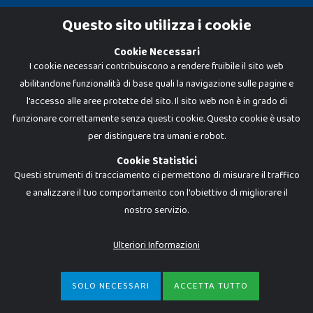
Cookie Policy
Questo sito utilizza i cookie
Privacy Policy
Cookie Necessari
I cookie necessari contribuiscono a rendere fruibile il sito web
abilitandone funzionalità di base quali la navigazione sulle pagine e
l'accesso alle aree protette del sito. Il sito web non è in grado di
funzionare correttamente senza questi cookie. Questo cookie è usato
per distinguere tra umani e robot.
Cookie Statistici
Questi strumenti di tracciamento ci permettono di misurare il traffico
e analizzare il tuo comportamento con l'obiettivo di migliorare il
nostro servizio.
Dadi e Mattoncini è un brand di Giocabene Srl. Ogni riproduzione o utilizzo non
espressamente autorizzato è severamente vietato. Tutti i loghi, marchi,
brand elencati nel presente shop sono di proprietà dei rispettivi titolari.
I prezzi e le promozioni pubblicate potrebbero differire da quanto esposto in
Ulteriori Informazioni
negozio.
Giocabene Srl - via della Posta 8, 20123 Milano (MI)
P.IVA 02608090425 - REA AN201199 - C.S. 10.000 i.v.
SOLO NECESSARI
ACCETTA TUTTO
€
79,99
-
ACQUISTA