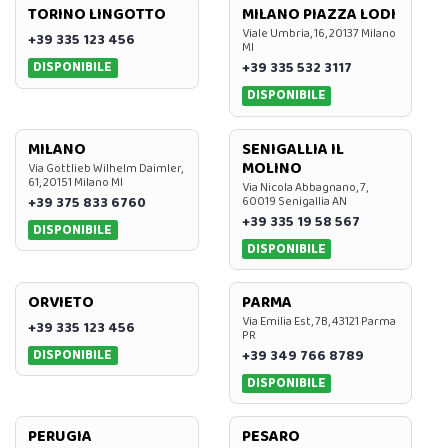
TORINO LINGOTTO
MILANO PIAZZA LODI
Viale Umbria, 16, 20137 Milano
+39 335 123 456
MI
DISPONIBILE
+39 335 532 3117
DISPONIBILE
MILANO
SENIGALLIA IL
MOLINO
Via Gottlieb Wilhelm Daimler,
61, 20151 Milano MI
Via Nicola Abbagnano, 7,
+39 375 833 6760
60019 Senigallia AN
+39 335 19 58 567
DISPONIBILE
DISPONIBILE
ORVIETO
PARMA
Via Emilia Est, 7B, 43121 Parma
+39 335 123 456
PR
DISPONIBILE
+39 349 766 8789
DISPONIBILE
PERUGIA
PESARO