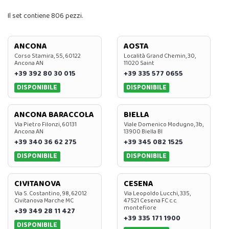
Il set contiene 806 pezzi.
ANCONA
AOSTA
Corso Stamira, 55, 60122
Località Grand Chemin, 30,
Ancona AN
11020 Saint
+39 392 80 30 015
+39 335 577 0655
DISPONIBILE
DISPONIBILE
ANCONA BARACCOLA
BIELLA
Via Pietro Filonzi, 60131
Viale Domenico Modugno, 3b,
Ancona AN
13900 Biella BI
+39 340 36 62 275
+39 345 082 1525
DISPONIBILE
DISPONIBILE
CIVITANOVA
CESENA
Via S. Costantino, 98, 62012
Via Leopoldo Lucchi, 335,
Civitanova Marche MC
47521 Cesena FC c.c.
montefiore
+39 349 28 11 427
+39 335 171 1900
DISPONIBILE