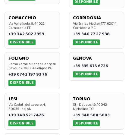
DISPONIBILE
COMACCHIO
CORRIDONIA
Via Valle Isola, 9, 44022
Via Enrico Mattei, 177, 62014
Comacchio FE
Corridonia MC
+39 342 502 3959
+39 340 77 27 938
DISPONIBILE
DISPONIBILE
FOLIGNO
GENOVA
Corso Camillo Benso Conte di
+39 335 675 6726
Cavour, 2, 06034 Foligno PG
DISPONIBILE
+39 0742 197 93 76
DISPONIBILE
JESI
TORINO
Via Caduti del Lavoro, 4,
Str. Debouchè, 10042
60035 Jesi AN
Nichelino TO
+39 348 521 7426
+39 348 584 5603
DISPONIBILE
DISPONIBILE