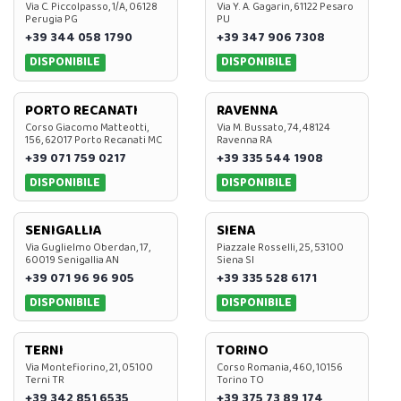
Via C. Piccolpasso, 1/A, 06128
Via Y. A. Gagarin, 61122 Pesaro
Perugia PG
PU
+39 344 058 1790
+39 347 906 7308
DISPONIBILE
DISPONIBILE
PORTO RECANATI
RAVENNA
Corso Giacomo Matteotti,
Via M. Bussato, 74, 48124
156, 62017 Porto Recanati MC
Ravenna RA
+39 071 759 0217
+39 335 544 1908
DISPONIBILE
DISPONIBILE
SENIGALLIA
SIENA
Via Guglielmo Oberdan, 17,
Piazzale Rosselli, 25, 53100
60019 Senigallia AN
Siena SI
+39 071 96 96 905
+39 335 528 6171
DISPONIBILE
DISPONIBILE
TERNI
TORINO
Via Montefiorino, 21, 05100
Corso Romania, 460, 10156
Terni TR
Torino TO
+39 342 851 6535
+39 375 73 89 174