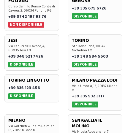
FOLIGNO
GENOVA
Corso Camillo Benso Conte di
+39 335 675 6726
Cavour, 2, 06034 Foligno PG
DISPONIBILE
+39 0742 197 93 76
NON DISPONIBILE
JESI
TORINO
Via Caduti del Lavoro, 4,
Str. Debouchè, 10042
60035 Jesi AN
Nichelino TO
+39 348 521 7426
+39 348 584 5603
DISPONIBILE
DISPONIBILE
TORINO LINGOTTO
MILANO PIAZZA LODI
Viale Umbria, 16, 20137 Milano
+39 335 123 456
MI
DISPONIBILE
+39 335 532 3117
DISPONIBILE
MILANO
SENIGALLIA IL
MOLINO
Via Gottlieb Wilhelm Daimler,
61, 20151 Milano MI
Via Nicola Abbagnano, 7,