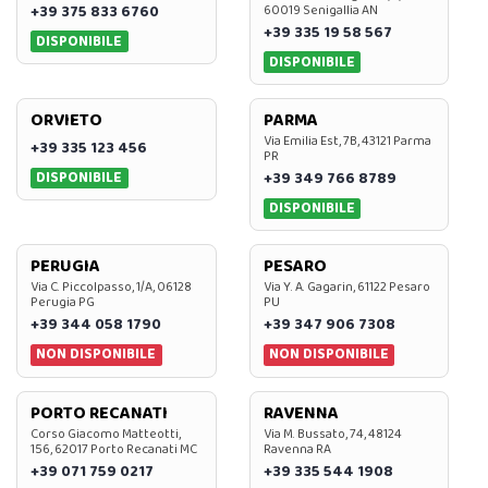
+39 375 833 6760
60019 Senigallia AN
+39 335 19 58 567
DISPONIBILE
DISPONIBILE
ORVIETO
PARMA
Via Emilia Est, 7B, 43121 Parma
+39 335 123 456
PR
DISPONIBILE
+39 349 766 8789
DISPONIBILE
PERUGIA
PESARO
Via C. Piccolpasso, 1/A, 06128
Via Y. A. Gagarin, 61122 Pesaro
Perugia PG
PU
+39 344 058 1790
+39 347 906 7308
NON DISPONIBILE
NON DISPONIBILE
PORTO RECANATI
RAVENNA
Corso Giacomo Matteotti,
Via M. Bussato, 74, 48124
156, 62017 Porto Recanati MC
Ravenna RA
+39 071 759 0217
+39 335 544 1908