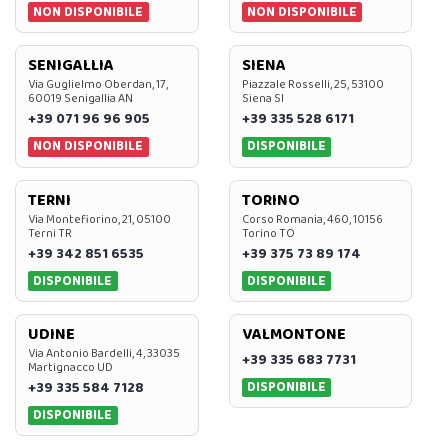
NON DISPONIBILE
NON DISPONIBILE
SENIGALLIA
SIENA
Via Guglielmo Oberdan, 17,
Piazzale Rosselli, 25, 53100
60019 Senigallia AN
Siena SI
+39 071 96 96 905
+39 335 528 6171
NON DISPONIBILE
DISPONIBILE
TERNI
TORINO
Via Montefiorino, 21, 05100
Corso Romania, 460, 10156
Terni TR
Torino TO
+39 342 851 6535
+39 375 73 89 174
DISPONIBILE
DISPONIBILE
UDINE
VALMONTONE
Via Antonio Bardelli, 4, 33035
+39 335 683 7731
Martignacco UD
DISPONIBILE
+39 335 584 7128
DISPONIBILE