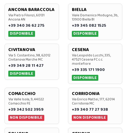
ANCONA BARACCOLA
BIELLA
Via Pietro Filonzi, 60131
Viale Domenico Modugno, 3b,
Ancona AN
13900 Biella BI
+39 340 36 62 275
+39 345 082 1525
DISPONIBILE
DISPONIBILE
CIVITANOVA
CESENA
Via S. Costantino, 98, 62012
Via Leopoldo Lucchi, 335,
Civitanova Marche MC
47521 Cesena FC c.c.
montefiore
+39 349 28 11 427
+39 335 171 1900
DISPONIBILE
DISPONIBILE
COMACCHIO
CORRIDONIA
Via Valle Isola, 9, 44022
Via Enrico Mattei, 177, 62014
Comacchio FE
Corridonia MC
+39 342 502 3959
+39 340 77 27 938
NON DISPONIBILE
NON DISPONIBILE