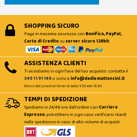
SHOPPING SICURO
Paga in massima sicurezza con
Bonifico, PayPal,
Carta di Credito
su
server sicuro 128bit
.
ASSISTENZA CLIENTI
Ti assistiamo in ogni fase del tuo acquisto: contatta il
349 11 91 149
o scrivi a
info@dadiemattoncini.it
Attivo dal Lunedì al Venerdì dalle 9:30 alle 16:30
TEMPI DI SPEDIZIONE
Spediamo in 24/48 ore dall'ordine con
Corriere
Espresso
; potrebbero in ogni caso verificarsi ritardi
nella spedizione in caso di alto volume di acquisti.