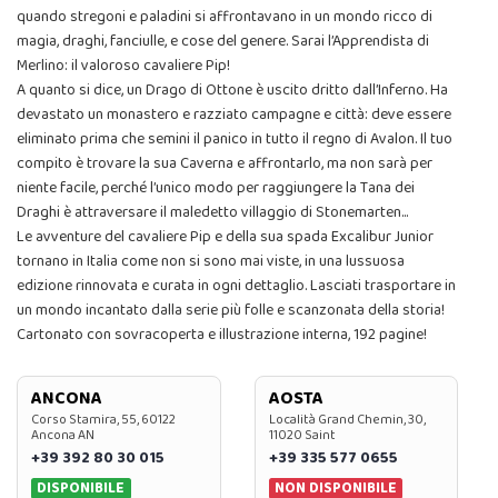
quando stregoni e paladini si affrontavano in un mondo ricco di
magia, draghi, fanciulle, e cose del genere. Sarai l’Apprendista di
Merlino: il valoroso cavaliere Pip!
A quanto si dice, un Drago di Ottone è uscito dritto dall’Inferno. Ha
devastato un monastero e razziato campagne e città: deve essere
eliminato prima che semini il panico in tutto il regno di Avalon. Il tuo
compito è trovare la sua Caverna e affrontarlo, ma non sarà per
niente facile, perché l’unico modo per raggiungere la Tana dei
Draghi è attraversare il maledetto villaggio di Stonemarten...
Le avventure del cavaliere Pip e della sua spada Excalibur Junior
tornano in Italia come non si sono mai viste, in una lussuosa
edizione rinnovata e curata in ogni dettaglio. Lasciati trasportare in
un mondo incantato dalla serie più folle e scanzonata della storia!
Cartonato con sovracoperta e illustrazione interna, 192 pagine!
ANCONA
AOSTA
Corso Stamira, 55, 60122
Località Grand Chemin, 30,
Ancona AN
11020 Saint
+39 392 80 30 015
+39 335 577 0655
DISPONIBILE
NON DISPONIBILE