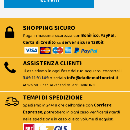
SHOPPING SICURO
Paga in massima sicurezza con
Bonifico, PayPal,
Carta di Credito
su
server sicuro 128bit
.
ASSISTENZA CLIENTI
Ti assistiamo in ogni fase del tuo acquisto: contatta il
349 11 91 149
o scrivi a
info@dadiemattoncini.it
Attivo dal Lunedì al Venerdì dalle 9:30 alle 16:30
TEMPI DI SPEDIZIONE
Spediamo in 24/48 ore dall'ordine con
Corriere
Espresso
; potrebbero in ogni caso verificarsi ritardi
nella spedizione in caso di alto volume di acquisti.