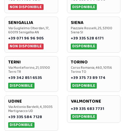
NON DISPONIBILE
DISPONIBILE
SENIGALLIA
SIENA
Via Guglielmo Oberdan, 17,
Piazzale Rosselli, 25, 53100
60019 Senigallia AN
Siena SI
+39 071 96 96 905
+39 335 528 6171
NON DISPONIBILE
DISPONIBILE
TERNI
TORINO
Via Montefiorino, 21, 05100
Corso Romania, 460, 10156
Terni TR
Torino TO
+39 342 851 6535
+39 375 73 89 174
DISPONIBILE
DISPONIBILE
UDINE
VALMONTONE
Via Antonio Bardelli, 4, 33035
+39 335 683 7731
Martignacco UD
DISPONIBILE
+39 335 584 7128
DISPONIBILE