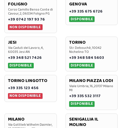
FOLIGNO
GENOVA
Corso Camillo Benso Conte di
+39 335 675 6726
Cavour, 2, 06034 Foligno PG
DISPONIBILE
+39 0742 197 93 76
NON DISPONIBILE
JESI
TORINO
Via Caduti del Lavoro, 4,
Str. Debouchè, 10042
60035 Jesi AN
Nichelino TO
+39 348 521 7426
+39 348 584 5603
DISPONIBILE
DISPONIBILE
TORINO LINGOTTO
MILANO PIAZZA LODI
Viale Umbria, 16, 20137 Milano
+39 335 123 456
MI
NON DISPONIBILE
+39 335 532 3117
DISPONIBILE
MILANO
SENIGALLIA IL
MOLINO
Via Gottlieb Wilhelm Daimler,