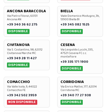
ANCONA BARACCOLA
BIELLA
Via Pietro Filonzi, 60131
Viale Domenico Modugno, 3b,
Ancona AN
13900 Biella BI
+39 340 36 62 275
+39 345 082 1525
DISPONIBILE
DISPONIBILE
CIVITANOVA
CESENA
Via S. Costantino, 98, 62012
Via Leopoldo Lucchi, 335,
Civitanova Marche MC
47521 Cesena FC c.c.
montefiore
+39 349 28 11 427
+39 335 171 1900
DISPONIBILE
DISPONIBILE
COMACCHIO
CORRIDONIA
Via Valle Isola, 9, 44022
Via Enrico Mattei, 177, 62014
Comacchio FE
Corridonia MC
+39 342 502 3959
+39 340 77 27 938
NON DISPONIBILE
DISPONIBILE