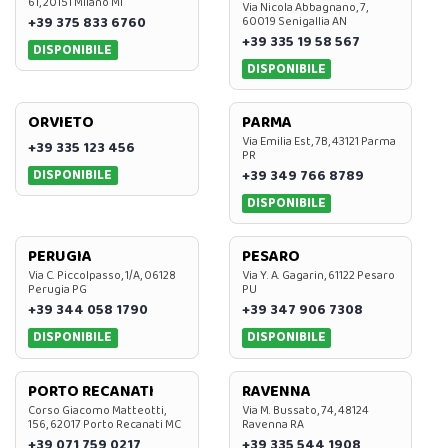
61, 20151 Milano MI
Via Nicola Abbagnano, 7,
+39 375 833 6760
60019 Senigallia AN
+39 335 19 58 567
DISPONIBILE
DISPONIBILE
ORVIETO
PARMA
Via Emilia Est, 7B, 43121 Parma
+39 335 123 456
PR
DISPONIBILE
+39 349 766 8789
DISPONIBILE
PERUGIA
PESARO
Via C. Piccolpasso, 1/A, 06128
Via Y. A. Gagarin, 61122 Pesaro
Perugia PG
PU
+39 344 058 1790
+39 347 906 7308
DISPONIBILE
DISPONIBILE
PORTO RECANATI
RAVENNA
Corso Giacomo Matteotti,
Via M. Bussato, 74, 48124
156, 62017 Porto Recanati MC
Ravenna RA
+39 071 759 0217
+39 335 544 1908