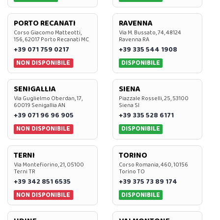
PORTO RECANATI
RAVENNA
Corso Giacomo Matteotti,
Via M. Bussato, 74, 48124
156, 62017 Porto Recanati MC
Ravenna RA
+39 071 759 0217
+39 335 544 1908
NON DISPONIBILE
DISPONIBILE
SENIGALLIA
SIENA
Via Guglielmo Oberdan, 17,
Piazzale Rosselli, 25, 53100
60019 Senigallia AN
Siena SI
+39 071 96 96 905
+39 335 528 6171
NON DISPONIBILE
DISPONIBILE
TERNI
TORINO
Via Montefiorino, 21, 05100
Corso Romania, 460, 10156
Terni TR
Torino TO
+39 342 851 6535
+39 375 73 89 174
NON DISPONIBILE
DISPONIBILE