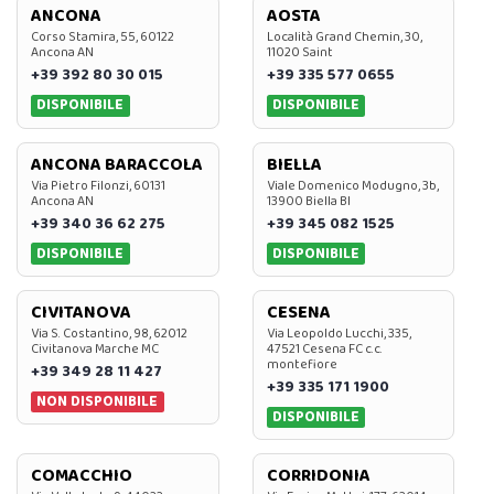
ANCONA
AOSTA
Corso Stamira, 55, 60122
Località Grand Chemin, 30,
Ancona AN
11020 Saint
+39 392 80 30 015
+39 335 577 0655
DISPONIBILE
DISPONIBILE
ANCONA BARACCOLA
BIELLA
Via Pietro Filonzi, 60131
Viale Domenico Modugno, 3b,
Ancona AN
13900 Biella BI
+39 340 36 62 275
+39 345 082 1525
DISPONIBILE
DISPONIBILE
CIVITANOVA
CESENA
Via S. Costantino, 98, 62012
Via Leopoldo Lucchi, 335,
Civitanova Marche MC
47521 Cesena FC c.c.
montefiore
+39 349 28 11 427
+39 335 171 1900
NON DISPONIBILE
DISPONIBILE
COMACCHIO
CORRIDONIA