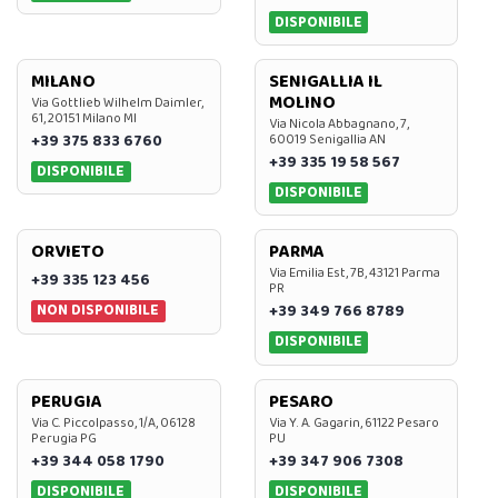
DISPONIBILE
MILANO
SENIGALLIA IL
MOLINO
Via Gottlieb Wilhelm Daimler,
61, 20151 Milano MI
Via Nicola Abbagnano, 7,
+39 375 833 6760
60019 Senigallia AN
+39 335 19 58 567
DISPONIBILE
DISPONIBILE
ORVIETO
PARMA
Via Emilia Est, 7B, 43121 Parma
+39 335 123 456
PR
NON DISPONIBILE
+39 349 766 8789
DISPONIBILE
PERUGIA
PESARO
Via C. Piccolpasso, 1/A, 06128
Via Y. A. Gagarin, 61122 Pesaro
Perugia PG
PU
+39 344 058 1790
+39 347 906 7308
DISPONIBILE
DISPONIBILE