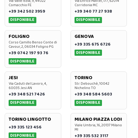
Via Valle Isola, 9, 44022
Via Enrico Mattei, 177, 62014
Comacchio FE
Corridonia MC
+39 342 502 3959
+39 340 77 27 938
DISPONIBILE
DISPONIBILE
FOLIGNO
GENOVA
Corso Camillo Benso Conte di
+39 335 675 6726
Cavour, 2, 06034 Foligno PG
DISPONIBILE
+39 0742 197 93 76
DISPONIBILE
JESI
TORINO
Via Caduti del Lavoro, 4,
Str. Debouchè, 10042
60035 Jesi AN
Nichelino TO
+39 348 521 7426
+39 348 584 5603
DISPONIBILE
DISPONIBILE
TORINO LINGOTTO
MILANO PIAZZA LODI
Viale Umbria, 16, 20137 Milano
+39 335 123 456
MI
DISPONIBILE
+39 335 532 3117