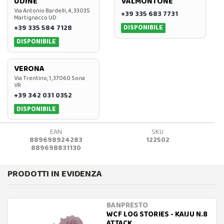
UDINE
VALMONTONE
Via Antonio Bardelli, 4, 33035
+39 335 683 7731
Martignacco UD
DISPONIBILE
+39 335 584 7128
DISPONIBILE
VERONA
Via Trentino, 1, 37060 Sona
VR
+39 342 031 0352
DISPONIBILE
EAN
SKU
889698924283
122502
889698831130
PRODOTTI IN EVIDENZA
BANPRESTO
WCF LOG STORIES - KAIJU N.8
ATTACK