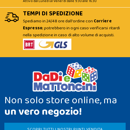
Attivo dal Lunedì al Venerdì dalle 9:30 alle 16:30
TEMPI DI SPEDIZIONE
Spediamo in 24/48 ore dall'ordine con
Corriere
Espresso
; potrebbero in ogni caso verificarsi ritardi
nella spedizione in caso di alto volume di acquisti.
Non solo store online, ma
un vero negozio!
SCOPRI TUTTI I NOSTRI PUNTI VENDITA