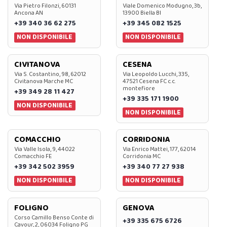
Via Pietro Filonzi, 60131
Viale Domenico Modugno, 3b,
Ancona AN
13900 Biella BI
+39 340 36 62 275
+39 345 082 1525
NON DISPONIBILE
NON DISPONIBILE
CIVITANOVA
CESENA
Via S. Costantino, 98, 62012
Via Leopoldo Lucchi, 335,
Civitanova Marche MC
47521 Cesena FC c.c.
montefiore
+39 349 28 11 427
+39 335 171 1900
NON DISPONIBILE
NON DISPONIBILE
COMACCHIO
CORRIDONIA
Via Valle Isola, 9, 44022
Via Enrico Mattei, 177, 62014
Comacchio FE
Corridonia MC
+39 342 502 3959
+39 340 77 27 938
NON DISPONIBILE
NON DISPONIBILE
FOLIGNO
GENOVA
Corso Camillo Benso Conte di
+39 335 675 6726
Cavour, 2, 06034 Foligno PG