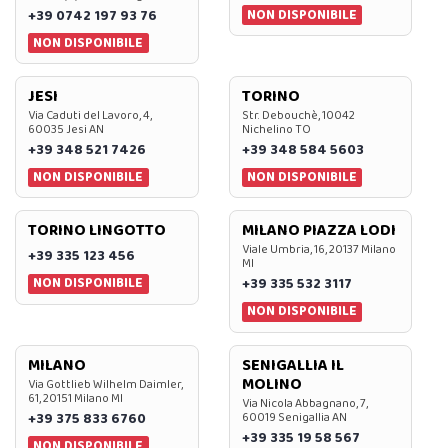
NON DISPONIBILE
+39 0742 197 93 76
NON DISPONIBILE
JESI
TORINO
Via Caduti del Lavoro, 4,
Str. Debouchè, 10042
60035 Jesi AN
Nichelino TO
+39 348 521 7426
+39 348 584 5603
NON DISPONIBILE
NON DISPONIBILE
TORINO LINGOTTO
MILANO PIAZZA LODI
Viale Umbria, 16, 20137 Milano
+39 335 123 456
MI
NON DISPONIBILE
+39 335 532 3117
NON DISPONIBILE
MILANO
SENIGALLIA IL
MOLINO
Via Gottlieb Wilhelm Daimler,
61, 20151 Milano MI
Via Nicola Abbagnano, 7,
+39 375 833 6760
60019 Senigallia AN
+39 335 19 58 567
NON DISPONIBILE