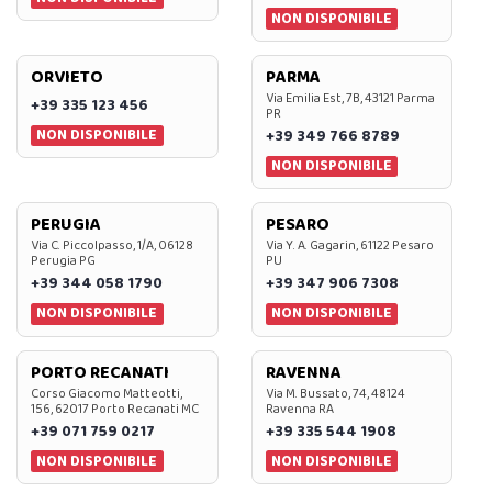
NON DISPONIBILE
ORVIETO
PARMA
Via Emilia Est, 7B, 43121 Parma
+39 335 123 456
PR
NON DISPONIBILE
+39 349 766 8789
NON DISPONIBILE
PERUGIA
PESARO
Via C. Piccolpasso, 1/A, 06128
Via Y. A. Gagarin, 61122 Pesaro
Perugia PG
PU
+39 344 058 1790
+39 347 906 7308
NON DISPONIBILE
NON DISPONIBILE
PORTO RECANATI
RAVENNA
Corso Giacomo Matteotti,
Via M. Bussato, 74, 48124
156, 62017 Porto Recanati MC
Ravenna RA
+39 071 759 0217
+39 335 544 1908
NON DISPONIBILE
NON DISPONIBILE