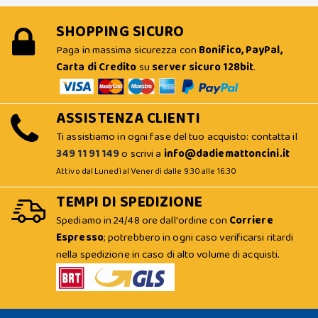
SHOPPING SICURO
Paga in massima sicurezza con
Bonifico, PayPal,
Carta di Credito
su
server sicuro 128bit
.
ASSISTENZA CLIENTI
Ti assistiamo in ogni fase del tuo acquisto: contatta il
349 11 91 149
o scrivi a
info@dadiemattoncini.it
Attivo dal Lunedì al Venerdì dalle 9:30 alle 16:30
TEMPI DI SPEDIZIONE
Spediamo in 24/48 ore dall'ordine con
Corriere
Espresso
; potrebbero in ogni caso verificarsi ritardi
nella spedizione in caso di alto volume di acquisti.