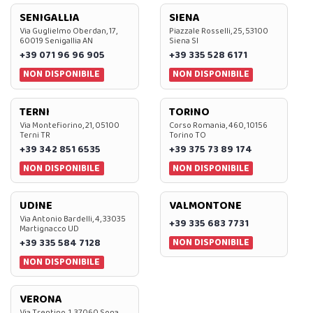
SENIGALLIA
SIENA
Via Guglielmo Oberdan, 17,
Piazzale Rosselli, 25, 53100
60019 Senigallia AN
Siena SI
+39 071 96 96 905
+39 335 528 6171
NON DISPONIBILE
NON DISPONIBILE
TERNI
TORINO
Via Montefiorino, 21, 05100
Corso Romania, 460, 10156
Terni TR
Torino TO
+39 342 851 6535
+39 375 73 89 174
NON DISPONIBILE
NON DISPONIBILE
UDINE
VALMONTONE
Via Antonio Bardelli, 4, 33035
+39 335 683 7731
Martignacco UD
NON DISPONIBILE
+39 335 584 7128
NON DISPONIBILE
VERONA
Via Trentino, 1, 37060 Sona