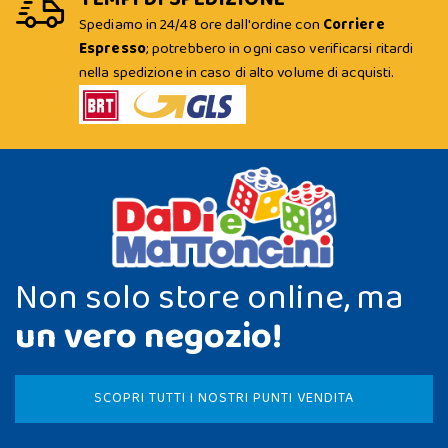
Spediamo in 24/48 ore dall'ordine con
Corriere
Espresso
; potrebbero in ogni caso verificarsi ritardi
nella spedizione in caso di alto volume di acquisti.
Non solo store online, ma
un vero negozio!
SCOPRI TUTTI I NOSTRI PUNTI VENDITA