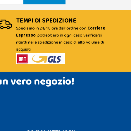
TEMPI DI SPEDIZIONE
Spediamo in 24/48 ore dall'ordine con
Corriere
Espresso
; potrebbero in ogni caso verificarsi
ritardi nella spedizione in caso di alto volume di
acquisti.
un vero negozio!