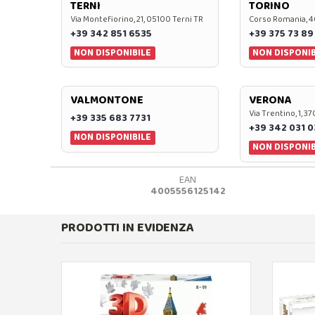
TERNI
TORINO
Via Montefiorino, 21, 05100 Terni TR
Corso Romania, 4
+39 342 851 6535
+39 375 73 89
NON DISPONIBILE
NON DISPONIB
VALMONTONE
VERONA
Via Trentino, 1, 
+39 335 683 7731
+39 342 031 
NON DISPONIBILE
NON DISPONIB
EAN
4005556125142
PRODOTTI IN EVIDENZA