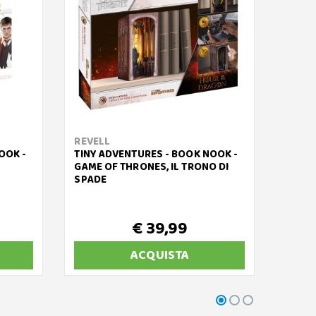
REVELL
RAVE
OOK -
TINY ADVENTURES - BOOK NOOK -
APOLL
GAME OF THRONES, IL TRONO DI
SPADE
€ 39,99
€ 
ACQUISTA