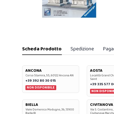
Scheda Prodotto
Spedizione
Paga
ANCONA
AOSTA
Corso Stamira, 55, 60122 Ancona AN
Località Grand Ch
Saint
+39 392 80 30 015
+39 335 577 
NON DISPONIBILE
NON DISPONIB
BIELLA
CIVITANOVA
Viale Domenico Modugno, 3b, 13900
Via S. Costantino,
Biella BI
Civitanova March