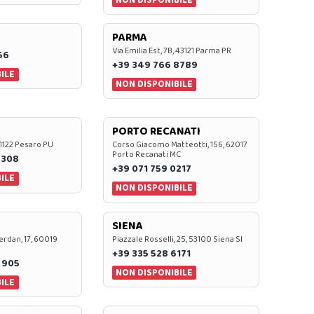
PARMA
Via Emilia Est, 7B, 43121 Parma PR
56
+39 349 766 8789
ILE
NON DISPONIBILE
PORTO RECANATI
 61122 Pesaro PU
Corso Giacomo Matteotti, 156, 62017
Porto Recanati MC
7308
+39 071 759 0217
ILE
NON DISPONIBILE
SIENA
rdan, 17, 60019
Piazzale Rosselli, 25, 53100 Siena SI
+39 335 528 6171
 905
NON DISPONIBILE
ILE