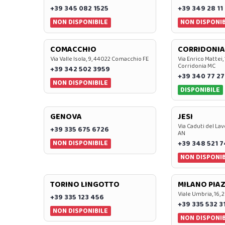
+39 345 082 1525
+39 349 28 11
NON DISPONIBILE
NON DISPONIB
COMACCHIO
CORRIDONIA
Via Valle Isola, 9, 44022 Comacchio FE
Via Enrico Mattei,
Corridonia MC
+39 342 502 3959
+39 340 77 27
NON DISPONIBILE
DISPONIBILE
GENOVA
JESI
Via Caduti del Lav
+39 335 675 6726
AN
NON DISPONIBILE
+39 348 521 
NON DISPONIB
TORINO LINGOTTO
MILANO PIAZ
Viale Umbria, 16, 
+39 335 123 456
+39 335 532 3
NON DISPONIBILE
NON DISPONIB