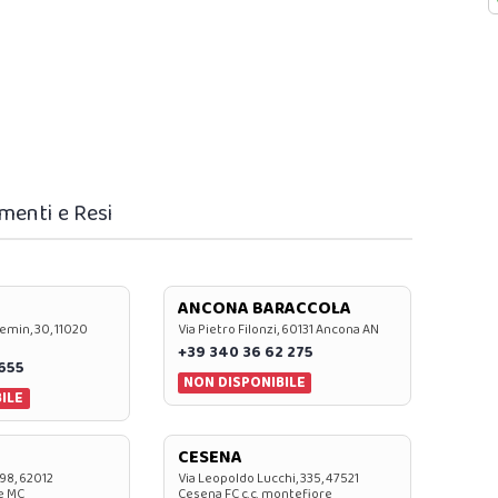
menti e Resi
ANCONA BARACCOLA
emin, 30, 11020
Via Pietro Filonzi, 60131 Ancona AN
+39 340 36 62 275
0655
NON DISPONIBILE
ILE
CESENA
 98, 62012
Via Leopoldo Lucchi, 335, 47521
e MC
Cesena FC c.c. montefiore