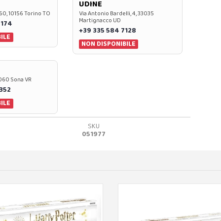
UDINE
60, 10156 Torino TO
Via Antonio Bardelli, 4, 33035
Martignacco UD
 174
+39 335 584 7128
ILE
NON DISPONIBILE
37060 Sona VR
0352
ILE
SKU
051977