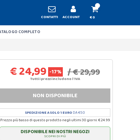
CONTATTI
ACCOUNT
€ 0
ATALOGO COMPLETO
€ 24,99
/ € 29,99
-17%
Tutti i prezzi includono l'IVA
NON DISPONIBILE
SPEDIZIONE A SOLO 1 EURO
DA €50
Prezzo più basso di questo prodotto negli ultimi 30 giorni: € 24.99
DISPONIBILE NEI NOSTRI NEGOZI
SCOPRI DI PIÙ