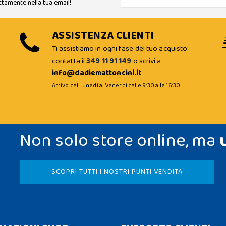
ttamente nella tua email!
ASSISTENZA CLIENTI
Ti assistiamo in ogni fase del tuo acquisto:
contatta il
349 11 91 149
o scrivi a
info@dadiemattoncini.it
Attivo dal Lunedì al Venerdì dalle 9:30 alle 16:30
Non solo store online, ma
SCOPRI TUTTI I NOSTRI PUNTI VENDITA