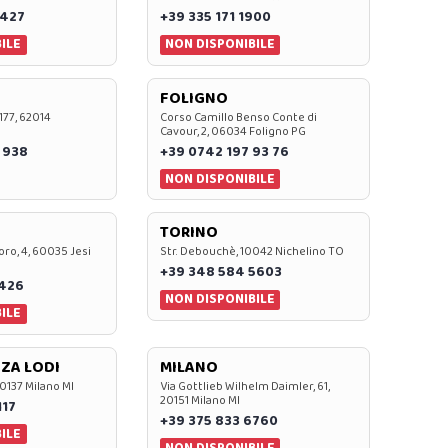
 427
+39 335 171 1900
ILE
NON DISPONIBILE
FOLIGNO
 177, 62014
Corso Camillo Benso Conte di
Cavour, 2, 06034 Foligno PG
 938
+39 0742 197 93 76
NON DISPONIBILE
TORINO
oro, 4, 60035 Jesi
Str. Debouchè, 10042 Nichelino TO
+39 348 584 5603
7426
NON DISPONIBILE
ILE
ZA LODI
MILANO
20137 Milano MI
Via Gottlieb Wilhelm Daimler, 61,
20151 Milano MI
117
+39 375 833 6760
ILE
NON DISPONIBILE