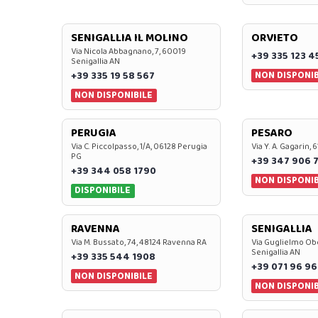
SENIGALLIA IL MOLINO
ORVIETO
Via Nicola Abbagnano, 7, 60019
+39 335 123 4
Senigallia AN
NON DISPONIB
+39 335 19 58 567
NON DISPONIBILE
PERUGIA
PESARO
Via C. Piccolpasso, 1/A, 06128 Perugia
Via Y. A. Gagarin,
PG
+39 347 906 
+39 344 058 1790
NON DISPONIB
DISPONIBILE
RAVENNA
SENIGALLIA
Via M. Bussato, 74, 48124 Ravenna RA
Via Guglielmo Obe
Senigallia AN
+39 335 544 1908
+39 071 96 96
NON DISPONIBILE
NON DISPONIB