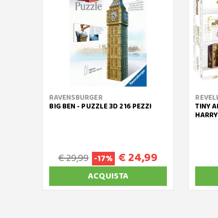
RAVENSBURGER
REVEL
BIG BEN - PUZZLE 3D 216 PEZZI
TINY 
HARRY
€ 24,99
€ 29,99
-17%
ACQUISTA