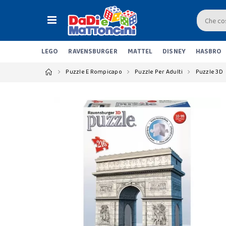
LEGO
RAVENSBURGER
MATTEL
DISNEY
HASBRO
Puzzle E Rompicapo
Puzzle Per Adulti
Puzzle 3D