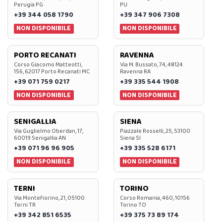
Perugia PG
PU
+39 344 058 1790
+39 347 906 7308
NON DISPONIBILE
NON DISPONIBILE
PORTO RECANATI
RAVENNA
Corso Giacomo Matteotti,
Via M. Bussato, 74, 48124
156, 62017 Porto Recanati MC
Ravenna RA
+39 071 759 0217
+39 335 544 1908
NON DISPONIBILE
NON DISPONIBILE
SENIGALLIA
SIENA
Via Guglielmo Oberdan, 17,
Piazzale Rosselli, 25, 53100
60019 Senigallia AN
Siena SI
+39 071 96 96 905
+39 335 528 6171
NON DISPONIBILE
NON DISPONIBILE
TERNI
TORINO
Via Montefiorino, 21, 05100
Corso Romania, 460, 10156
Terni TR
Torino TO
+39 342 851 6535
+39 375 73 89 174