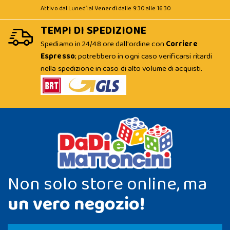
Attivo dal Lunedì al Venerdì dalle 9:30 alle 16:30
TEMPI DI SPEDIZIONE
Spediamo in 24/48 ore dall'ordine con
Corriere
Espresso
; potrebbero in ogni caso verificarsi ritardi
nella spedizione in caso di alto volume di acquisti.
Non solo store online, ma
un vero negozio!