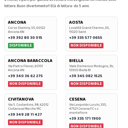
lettere. Buon divertimento!! Età di lettura: da 5 anni.
ANCONA
AOSTA
Corso Stamira, 55, 60122
Località Grand Chemin, 30,
Ancona AN
11020 Saint
+39 392 80 30 015
+39 335 577 0655
DISPONIBILE
NON DISPONIBILE
ANCONA BARACCOLA
BIELLA
Via Pietro Filonzi, 60131
Viale Domenico Modugno, 3b,
Ancona AN
13900 Biella BI
+39 340 36 62 275
+39 345 082 1525
NON DISPONIBILE
NON DISPONIBILE
CIVITANOVA
CESENA
Via S. Costantino, 98, 62012
Via Leopoldo Lucchi, 335,
Civitanova Marche MC
47521 Cesena FC c.c.
montefiore
+39 349 28 11 427
+39 335 171 1900
NON DISPONIBILE
NON DISPONIBILE