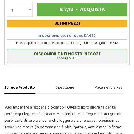
€
7,12
-
ACQUISTA
ULTIMI PEZZI
SPEDIZIONE A SOLO 1 EURO
DA €50
Prezzo più basso di questo prodotto negli ultimi 30 giorni: € 7.12
DISPONIBILE NEI NOSTRI NEGOZI
SCOPRI DI PIÙ
Scheda Prodotto
Spedizione
Pagamenti e Resi
Vuoi imparare a leggere giocando? Questo libro allora fa per te
perché qui leggere è giocare! Mantieni questo segreto con i grandi
però: tanti di loro pensano che leggere sia una cosa noiosissima...
Trova una matita (la gomma non è obbligatoria, anzi è meglio farne
a meno) e parti per questa avventura meravigliosa nel mondo delle