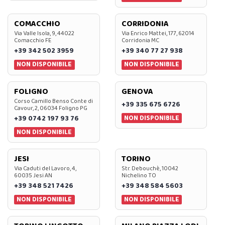
COMACCHIO
CORRIDONIA
Via Valle Isola, 9, 44022
Via Enrico Mattei, 177, 62014
Comacchio FE
Corridonia MC
+39 342 502 3959
+39 340 77 27 938
NON DISPONIBILE
NON DISPONIBILE
FOLIGNO
GENOVA
Corso Camillo Benso Conte di
+39 335 675 6726
Cavour, 2, 06034 Foligno PG
NON DISPONIBILE
+39 0742 197 93 76
NON DISPONIBILE
JESI
TORINO
Via Caduti del Lavoro, 4,
Str. Debouchè, 10042
60035 Jesi AN
Nichelino TO
+39 348 521 7426
+39 348 584 5603
NON DISPONIBILE
NON DISPONIBILE