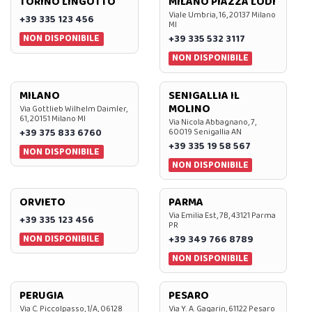
TORINO LINGOTTO
MILANO PIAZZA LODI
Viale Umbria, 16, 20137 Milano
+39 335 123 456
MI
NON DISPONIBILE
+39 335 532 3117
NON DISPONIBILE
MILANO
SENIGALLIA IL
MOLINO
Via Gottlieb Wilhelm Daimler,
61, 20151 Milano MI
Via Nicola Abbagnano, 7,
+39 375 833 6760
60019 Senigallia AN
+39 335 19 58 567
NON DISPONIBILE
NON DISPONIBILE
ORVIETO
PARMA
Via Emilia Est, 7B, 43121 Parma
+39 335 123 456
PR
NON DISPONIBILE
+39 349 766 8789
NON DISPONIBILE
PERUGIA
PESARO
Via C. Piccolpasso, 1/A, 06128
Via Y. A. Gagarin, 61122 Pesaro