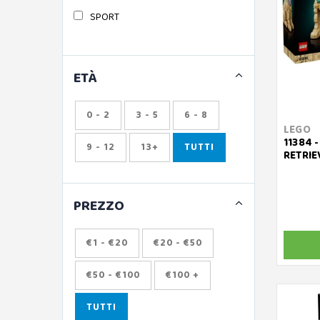
SPORT
ETÀ
0 - 2
3 - 5
6 - 8
LEGO
11384 
9 - 12
13+
TUTTI
RETRIE
PREZZO
€1 - €20
€20 - €50
€50 - €100
€100 +
TUTTI