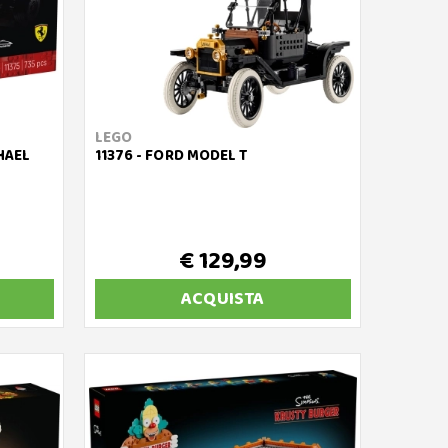
LEGO
CHAEL
11376 - FORD MODEL T
€ 129,99
ACQUISTA