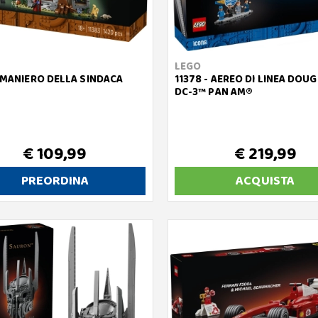
LEGO
- MANIERO DELLA SINDACA
11378 - AEREO DI LINEA DOU
DC-3™ PAN AM®
€ 109,99
€ 219,99
PREORDINA
ACQUISTA