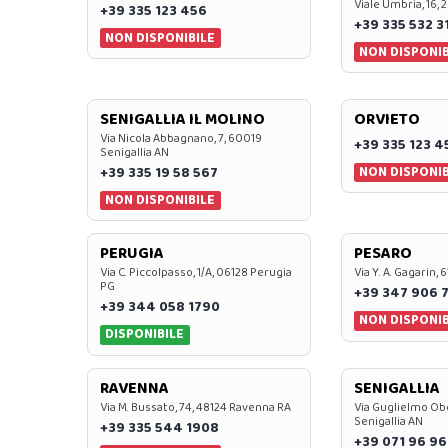
Viale Umbria, 16, 
+39 335 123 456
+39 335 532 3
NON DISPONIBILE
NON DISPONIB
SENIGALLIA IL MOLINO
ORVIETO
Via Nicola Abbagnano, 7, 60019
+39 335 123 4
Senigallia AN
NON DISPONIB
+39 335 19 58 567
NON DISPONIBILE
PERUGIA
PESARO
Via C. Piccolpasso, 1/A, 06128 Perugia
Via Y. A. Gagarin,
PG
+39 347 906 
+39 344 058 1790
NON DISPONIB
DISPONIBILE
RAVENNA
SENIGALLIA
Via M. Bussato, 74, 48124 Ravenna RA
Via Guglielmo Obe
Senigallia AN
+39 335 544 1908
+39 071 96 96