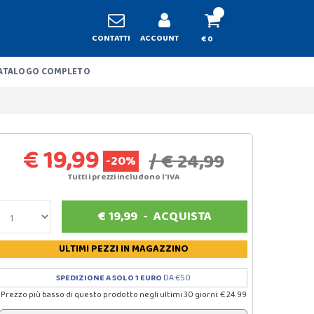
CONTATTI
ACCOUNT
€ 0
ATALOGO COMPLETO
€ 19,99
/ € 24,99
-20%
Tutti i prezzi includono l'IVA
€
19,99
-
ACQUISTA
ULTIMI PEZZI
IN MAGAZZINO
SPEDIZIONE A SOLO 1 EURO
DA €50
Prezzo più basso di questo prodotto negli ultimi 30 giorni: € 24.99