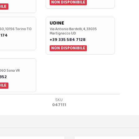
NON DISPONIBILE
ILE
UDINE
60, 10156 Torino TO
Via Antonio Bardelli, 4, 33035
Martignacco UD
 174
+39 335 584 7128
NON DISPONIBILE
37060 Sona VR
0352
ILE
SKU
047111