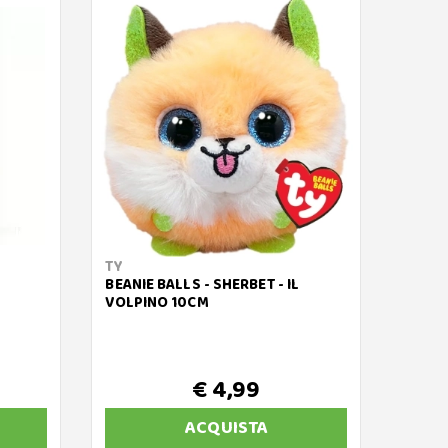
TY
TY
BEANIE BALLS - SHERBET - IL
BEANI
VOLPINO 10CM
PORTA
€ 4,99
ACQUISTA