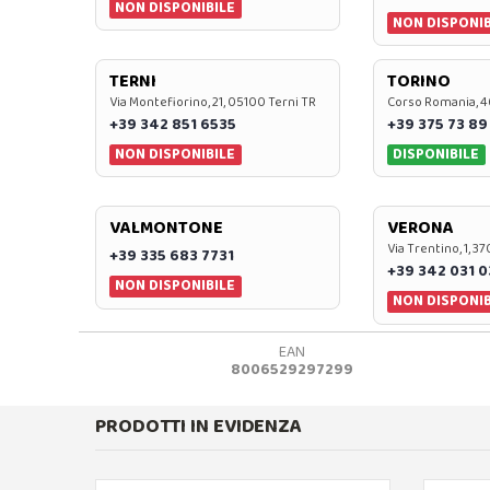
NON DISPONIBILE
NON DISPONIB
TERNI
TORINO
Via Montefiorino, 21, 05100 Terni TR
Corso Romania, 4
+39 342 851 6535
+39 375 73 89
NON DISPONIBILE
DISPONIBILE
VALMONTONE
VERONA
Via Trentino, 1, 
+39 335 683 7731
+39 342 031 
NON DISPONIBILE
NON DISPONIB
EAN
8006529297299
PRODOTTI IN EVIDENZA