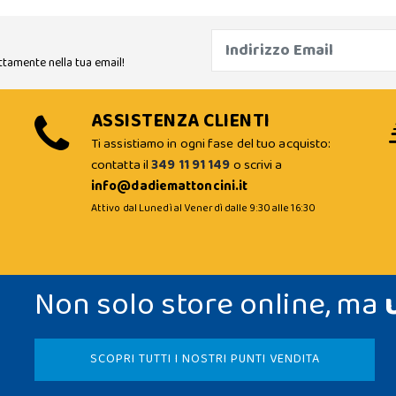
ttamente nella tua email!
ASSISTENZA CLIENTI
Ti assistiamo in ogni fase del tuo acquisto:
contatta il
349 11 91 149
o scrivi a
info@dadiemattoncini.it
Attivo dal Lunedì al Venerdì dalle 9:30 alle 16:30
Non solo store online, ma
SCOPRI TUTTI I NOSTRI PUNTI VENDITA