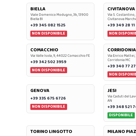
BIELLA
CIVITANOVA
Viale Domenico Modugno, 3b, 13900
Via S. Costantino,
Biella BI
Civitanova March
+39 345 082 1525
+39 349 28 11
NON DISPONIBILE
NON DISPONIB
COMACCHIO
CORRIDONIA
Via Valle Isola, 9, 44022 Comacchio FE
Via Enrico Mattei,
Corridonia MC
+39 342 502 3959
+39 340 77 27
NON DISPONIBILE
NON DISPONIB
GENOVA
JESI
Via Caduti del Lav
+39 335 675 6726
AN
NON DISPONIBILE
+39 348 521 
DISPONIBILE
TORINO LINGOTTO
MILANO PIAZ