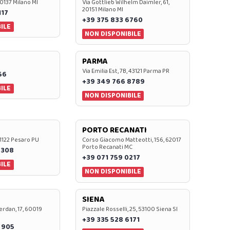
20137 Milano MI
Via Gottlieb Wilhelm Daimler, 61,
20151 Milano MI
117
+39 375 833 6760
ILE
NON DISPONIBILE
PARMA
Via Emilia Est, 7B, 43121 Parma PR
56
+39 349 766 8789
ILE
NON DISPONIBILE
PORTO RECANATI
 61122 Pesaro PU
Corso Giacomo Matteotti, 156, 62017
Porto Recanati MC
7308
+39 071 759 0217
ILE
NON DISPONIBILE
SIENA
rdan, 17, 60019
Piazzale Rosselli, 25, 53100 Siena SI
+39 335 528 6171
 905