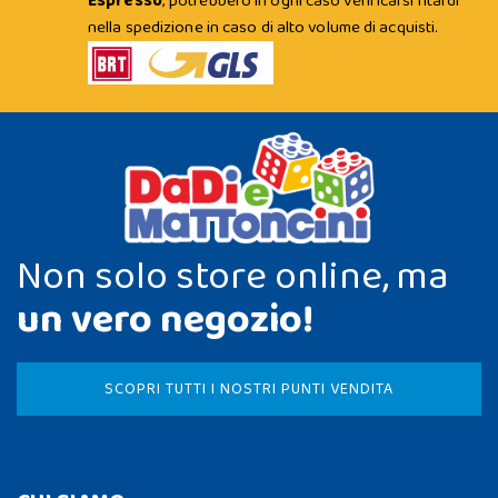
Espresso
; potrebbero in ogni caso verificarsi ritardi
nella spedizione in caso di alto volume di acquisti.
Non solo store online, ma
un vero negozio!
SCOPRI TUTTI I NOSTRI PUNTI VENDITA