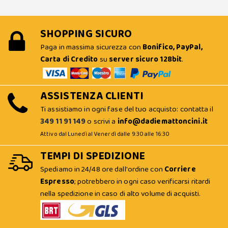
SHOPPING SICURO
Paga in massima sicurezza con
Bonifico, PayPal,
Carta di Credito
su
server sicuro 128bit
.
ASSISTENZA CLIENTI
Ti assistiamo in ogni fase del tuo acquisto: contatta il
349 11 91 149
o scrivi a
info@dadiemattoncini.it
Attivo dal Lunedì al Venerdì dalle 9:30 alle 16:30
TEMPI DI SPEDIZIONE
Spediamo in 24/48 ore dall'ordine con
Corriere
Espresso
; potrebbero in ogni caso verificarsi ritardi
nella spedizione in caso di alto volume di acquisti.