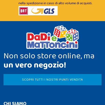
nella spedizione in caso di alto volume di acquisti.
Non solo store online, ma
un vero negozio!
SCOPRI TUTTI I NOSTRI PUNTI VENDITA
CHI SIAMO