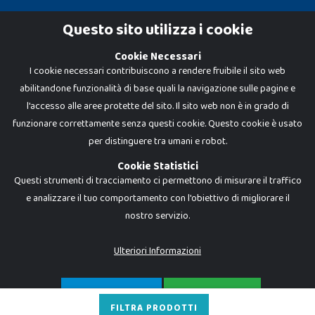
Cookie Policy
Questo sito utilizza i cookie
Privacy Policy
Cookie Necessari
I cookie necessari contribuiscono a rendere fruibile il sito web
abilitandone funzionalità di base quali la navigazione sulle pagine e
l'accesso alle aree protette del sito. Il sito web non è in grado di
funzionare correttamente senza questi cookie. Questo cookie è usato
per distinguere tra umani e robot.
Cookie Statistici
Questi strumenti di tracciamento ci permettono di misurare il traffico
e analizzare il tuo comportamento con l'obiettivo di migliorare il
nostro servizio.
Dadi e Mattoncini è un brand di Giocabene Srl. Ogni riproduzione o utilizzo non
espressamente autorizzato è severamente vietato. Tutti i loghi, marchi,
brand elencati nel presente shop sono di proprietà dei rispettivi titolari.
I prezzi e le promozioni pubblicate potrebbero differire da quanto esposto in
Ulteriori Informazioni
negozio.
Giocabene Srl - via della Posta 8, 20123 Milano (MI)
P.IVA 02608090425 - REA AN201199 - C.S. 10.000 i.v.
SOLO NECESSARI
ACCETTA TUTTO
FILTRA PRODOTTI