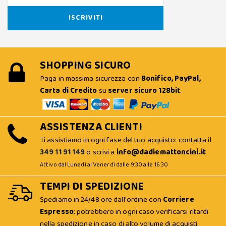
SHOPPING SICURO
Paga in massima sicurezza con
Bonifico, PayPal,
Carta di Credito
su
server sicuro 128bit
.
ASSISTENZA CLIENTI
Ti assistiamo in ogni fase del tuo acquisto: contatta il
349 11 91 149
o scrivi a
info@dadiemattoncini.it
Attivo dal Lunedì al Venerdì dalle 9:30 alle 16:30
TEMPI DI SPEDIZIONE
Spediamo in 24/48 ore dall'ordine con
Corriere
Espresso
; potrebbero in ogni caso verificarsi ritardi
nella spedizione in caso di alto volume di acquisti.