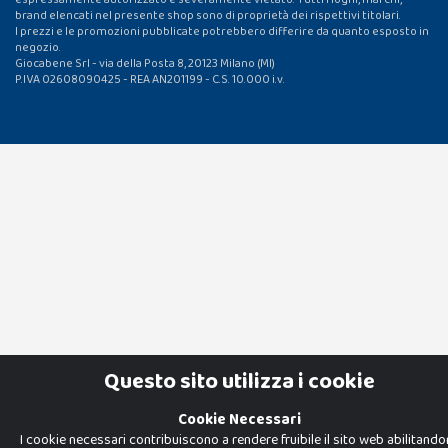
brand elencati nel presente shop sono di proprietà dei rispettivi titolari.
I prezzi e le promozioni pubblicate potrebbero differire da quanto esposto in
negozio.
Giocabene Srl - via della Posta 8, 20123 Milano (MI)
P.IVA 02608090425 - REA AN201199 - C.S. 10.000 i.v.
Questo sito utilizza i cookie
Cookie Necessari
I cookie necessari contribuiscono a rendere fruibile il sito web abilitand