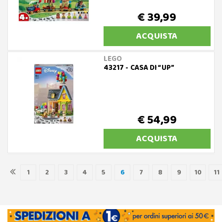
€ 39,99
ACQUISTA
LEGO
43217 - CASA DI “UP”
€ 54,99
ACQUISTA
1
2
3
4
5
6
7
8
9
10
11