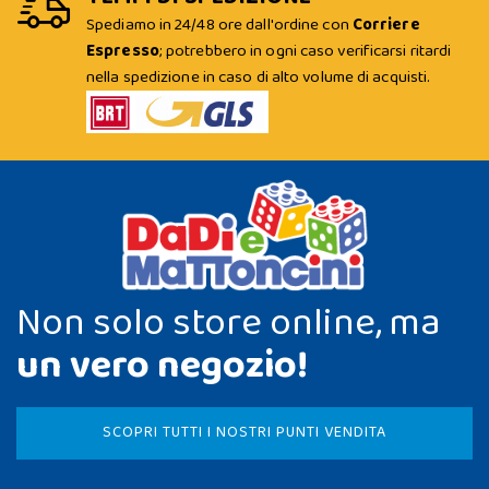
Spediamo in 24/48 ore dall'ordine con
Corriere
Espresso
; potrebbero in ogni caso verificarsi ritardi
nella spedizione in caso di alto volume di acquisti.
Non solo store online, ma
un vero negozio!
SCOPRI TUTTI I NOSTRI PUNTI VENDITA