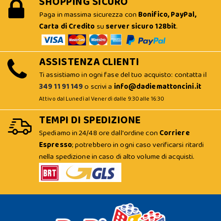
SHOPPING SICURO
Paga in massima sicurezza con
Bonifico, PayPal,
Carta di Credito
su
server sicuro 128bit
.
ASSISTENZA CLIENTI
Ti assistiamo in ogni fase del tuo acquisto: contatta il
349 11 91 149
o scrivi a
info@dadiemattoncini.it
Attivo dal Lunedì al Venerdì dalle 9:30 alle 16:30
TEMPI DI SPEDIZIONE
Spediamo in 24/48 ore dall'ordine con
Corriere
Espresso
; potrebbero in ogni caso verificarsi ritardi
nella spedizione in caso di alto volume di acquisti.