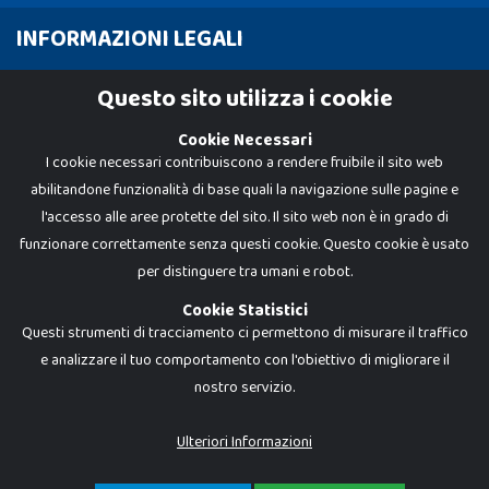
INFORMAZIONI LEGALI
Cookie Policy
Questo sito utilizza i cookie
Privacy Policy
Cookie Necessari
I cookie necessari contribuiscono a rendere fruibile il sito web
abilitandone funzionalità di base quali la navigazione sulle pagine e
l'accesso alle aree protette del sito. Il sito web non è in grado di
funzionare correttamente senza questi cookie. Questo cookie è usato
per distinguere tra umani e robot.
Cookie Statistici
Questi strumenti di tracciamento ci permettono di misurare il traffico
e analizzare il tuo comportamento con l'obiettivo di migliorare il
nostro servizio.
Dadi e Mattoncini è un brand di Giocabene Srl. Ogni riproduzione o utilizzo non
espressamente autorizzato è severamente vietato. Tutti i loghi, marchi,
brand elencati nel presente shop sono di proprietà dei rispettivi titolari.
I prezzi e le promozioni pubblicate potrebbero differire da quanto esposto in
Ulteriori Informazioni
negozio.
Giocabene Srl - via della Posta 8, 20123 Milano (MI)