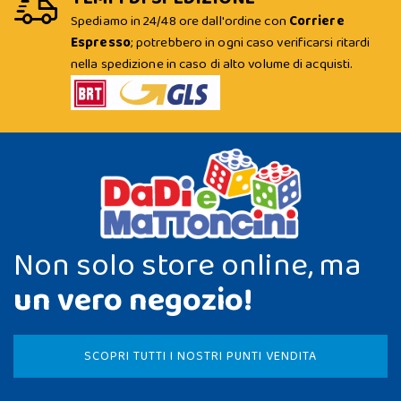
Spediamo in 24/48 ore dall'ordine con
Corriere
Espresso
; potrebbero in ogni caso verificarsi ritardi
nella spedizione in caso di alto volume di acquisti.
Non solo store online, ma
un vero negozio!
SCOPRI TUTTI I NOSTRI PUNTI VENDITA