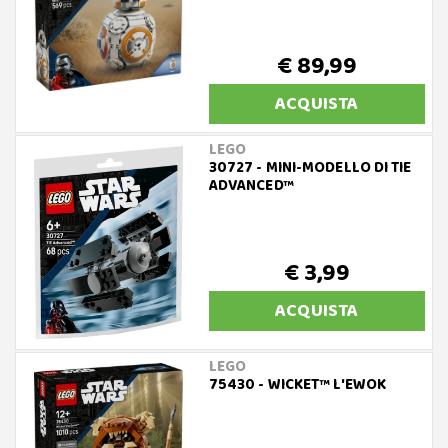
€ 89,99
ACQUISTA
LEGO
30727 - MINI-MODELLO DI TIE
ADVANCED™
€ 3,99
ACQUISTA
LEGO
75430 - WICKET™ L'EWOK