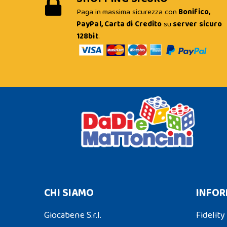
Paga in massima sicurezza con
Bonifico,
PayPal, Carta di Credito
su
server sicuro
128bit
.
CHI SIAMO
INFOR
Giocabene S.r.l.
Fidelity