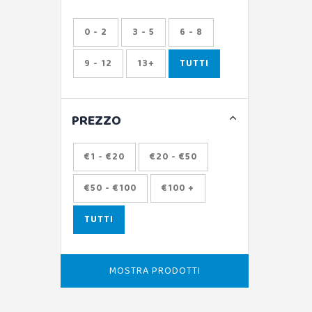
0 - 2
3 - 5
6 - 8
9 - 12
13+
TUTTI
PREZZO
€1 - €20
€20 - €50
€50 - €100
€100 +
TUTTI
MOSTRA PRODOTTI