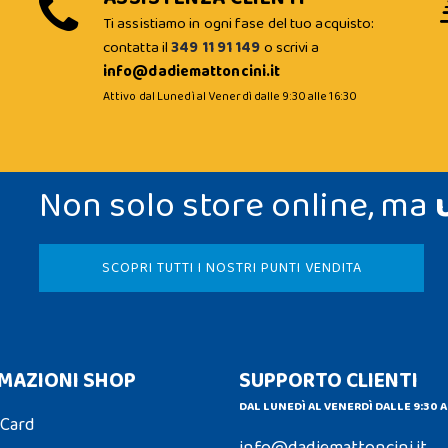
Ti assistiamo in ogni fase del tuo acquisto:
contatta il
349 11 91 149
o scrivi a
info@dadiemattoncini.it
Attivo dal Lunedì al Venerdì dalle 9:30 alle 16:30
Non solo store online, ma
SCOPRI TUTTI I NOSTRI PUNTI VENDITA
MAZIONI SHOP
SUPPORTO CLIENTI
DAL LUNEDÌ AL VENERDÌ DALLE 9:30 A
 Card