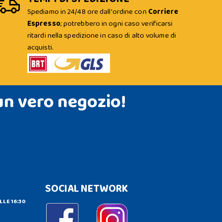
Spediamo in 24/48 ore dall'ordine con
Corriere
Espresso
; potrebbero in ogni caso verificarsi
ritardi nella spedizione in caso di alto volume di
acquisti.
un vero negozio!
SOCIAL NETWORK
LLE 16:30