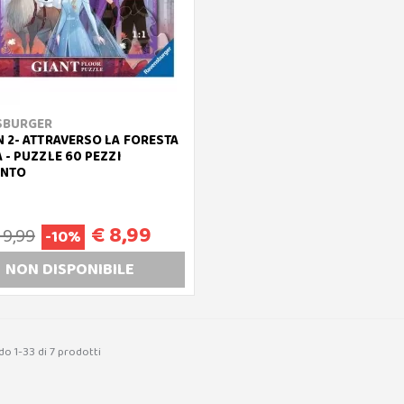
SBURGER
 2- ATTRAVERSO LA FORESTA
 - PUZZLE 60 PEZZI
ENTO
€ 8,99
 9,99
-10%
NON DISP
ONIBILE
do 1-33 di 7 prodotti