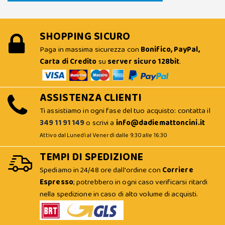
SHOPPING SICURO
Paga in massima sicurezza con
Bonifico, PayPal,
Carta di Credito
su
server sicuro 128bit
.
ASSISTENZA CLIENTI
Ti assistiamo in ogni fase del tuo acquisto: contatta il
349 11 91 149
o scrivi a
info@dadiemattoncini.it
Attivo dal Lunedì al Venerdì dalle 9:30 alle 16:30
TEMPI DI SPEDIZIONE
Spediamo in 24/48 ore dall'ordine con
Corriere
Espresso
; potrebbero in ogni caso verificarsi ritardi
nella spedizione in caso di alto volume di acquisti.