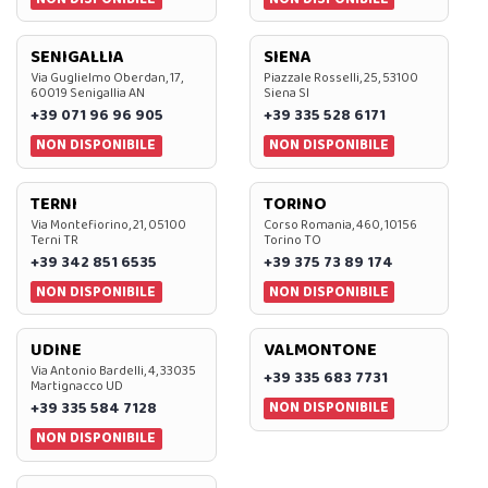
SENIGALLIA
SIENA
Via Guglielmo Oberdan, 17,
Piazzale Rosselli, 25, 53100
60019 Senigallia AN
Siena SI
+39 071 96 96 905
+39 335 528 6171
NON DISPONIBILE
NON DISPONIBILE
TERNI
TORINO
Via Montefiorino, 21, 05100
Corso Romania, 460, 10156
Terni TR
Torino TO
+39 342 851 6535
+39 375 73 89 174
NON DISPONIBILE
NON DISPONIBILE
UDINE
VALMONTONE
Via Antonio Bardelli, 4, 33035
+39 335 683 7731
Martignacco UD
NON DISPONIBILE
+39 335 584 7128
NON DISPONIBILE