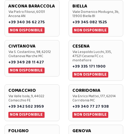
ANCONA BARACCOLA
BIELLA
Via Pietro Filonzi, 60131
Viale Domenico Modugno, 3b,
Ancona AN
13900 Biella BI
+39 340 36 62 275
+39 345 082 1525
NON DISPONIBILE
NON DISPONIBILE
CIVITANOVA
CESENA
Via S. Costantino, 98, 62012
Via Leopoldo Lucchi, 335,
Civitanova Marche MC
47521 Cesena FC c.c.
montefiore
+39 349 28 11 427
+39 335 171 1900
NON DISPONIBILE
NON DISPONIBILE
COMACCHIO
CORRIDONIA
Via Valle Isola, 9, 44022
Via Enrico Mattei, 177, 62014
Comacchio FE
Corridonia MC
+39 342 502 3959
+39 340 77 27 938
NON DISPONIBILE
NON DISPONIBILE
FOLIGNO
GENOVA