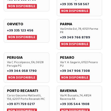
+39 335 19 58 567
NON DISPONIBILE
NON DISPONIBILE
ORVIETO
PARMA
Via Emilia Est, 7B, 43121 Parma
+39 335 123 456
PR
NON DISPONIBILE
+39 349 766 8789
NON DISPONIBILE
PERUGIA
PESARO
Via C. Piccolpasso, 1/A, 06128
Via Y. A. Gagarin, 61122 Pesaro
Perugia PG
PU
+39 344 058 1790
+39 347 906 7308
NON DISPONIBILE
NON DISPONIBILE
PORTO RECANATI
RAVENNA
Corso Giacomo Matteotti,
Via M. Bussato, 74, 48124
156, 62017 Porto Recanati MC
Ravenna RA
+39 071 759 0217
+39 335 544 1908
NON DISPONIBILE
NON DISPONIBILE