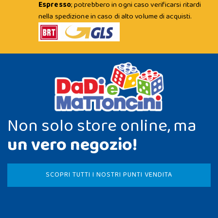
Espresso
; potrebbero in ogni caso verificarsi ritardi
nella spedizione in caso di alto volume di acquisti.
Non solo store online, ma
un vero negozio!
SCOPRI TUTTI I NOSTRI PUNTI VENDITA