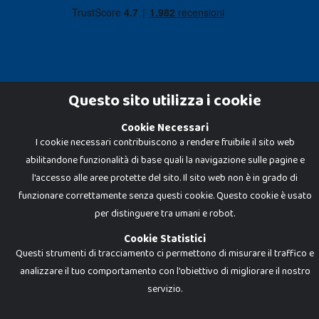
Questo sito utilizza i cookie
Cookie Necessari
Dadi e Mattoncini è un brand di Giocabene Srl. Ogni riproduzione o utilizzo non
I cookie necessari contribuiscono a rendere fruibile il sito web
espressamente autorizzato è severamente vietato. Tutti i loghi, marchi,
brand elencati nel presente shop sono di proprietà dei rispettivi titolari.
abilitandone funzionalità di base quali la navigazione sulle pagine e
I prezzi e le promozioni pubblicate potrebbero differire da quanto esposto in
negozio.
l'accesso alle aree protette del sito. Il sito web non è in grado di
Giocabene Srl - via della Posta 8, 20123 Milano (MI)
funzionare correttamente senza questi cookie. Questo cookie è usato
P.IVA 02608090425 - REA AN201199 - C.S. 10.000 i.v.
per distinguere tra umani e robot.
Cookie Statistici
Questi strumenti di tracciamento ci permettono di misurare il traffico e
analizzare il tuo comportamento con l'obiettivo di migliorare il nostro
servizio.