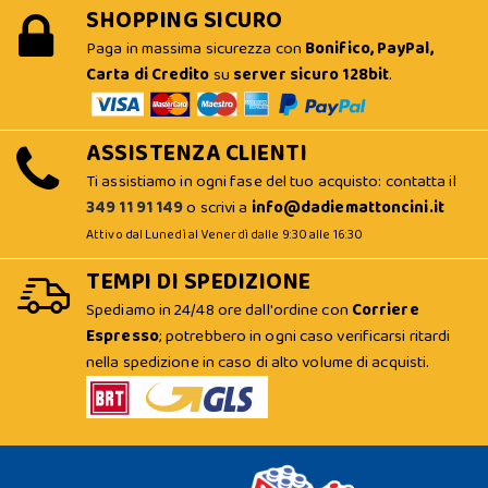
SHOPPING SICURO
Paga in massima sicurezza con
Bonifico, PayPal,
Carta di Credito
su
server sicuro 128bit
.
ASSISTENZA CLIENTI
Ti assistiamo in ogni fase del tuo acquisto: contatta il
349 11 91 149
o scrivi a
info@dadiemattoncini.it
Attivo dal Lunedì al Venerdì dalle 9:30 alle 16:30
TEMPI DI SPEDIZIONE
Spediamo in 24/48 ore dall'ordine con
Corriere
Espresso
; potrebbero in ogni caso verificarsi ritardi
nella spedizione in caso di alto volume di acquisti.