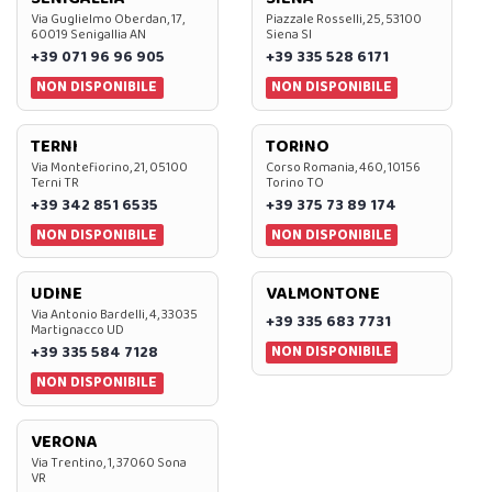
Via Guglielmo Oberdan, 17,
Piazzale Rosselli, 25, 53100
60019 Senigallia AN
Siena SI
+39 071 96 96 905
+39 335 528 6171
NON DISPONIBILE
NON DISPONIBILE
TERNI
TORINO
Via Montefiorino, 21, 05100
Corso Romania, 460, 10156
Terni TR
Torino TO
+39 342 851 6535
+39 375 73 89 174
NON DISPONIBILE
NON DISPONIBILE
UDINE
VALMONTONE
Via Antonio Bardelli, 4, 33035
+39 335 683 7731
Martignacco UD
NON DISPONIBILE
+39 335 584 7128
NON DISPONIBILE
VERONA
Via Trentino, 1, 37060 Sona
VR