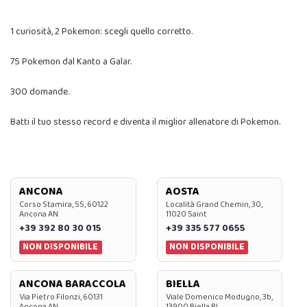
1 curiosità, 2 Pokemon: scegli quello corretto.
75 Pokemon dal Kanto a Galar.
300 domande.
Batti il tuo stesso record e diventa il miglior allenatore di Pokemon.
ANCONA
AOSTA
Corso Stamira, 55, 60122
Località Grand Chemin, 30,
Ancona AN
11020 Saint
+39 392 80 30 015
+39 335 577 0655
NON DISPONIBILE
NON DISPONIBILE
ANCONA BARACCOLA
BIELLA
Via Pietro Filonzi, 60131
Viale Domenico Modugno, 3b,
Ancona AN
13900 Biella BI