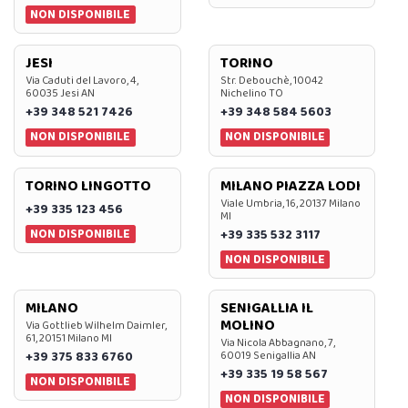
NON DISPONIBILE
JESI
TORINO
Via Caduti del Lavoro, 4,
Str. Debouchè, 10042
60035 Jesi AN
Nichelino TO
+39 348 521 7426
+39 348 584 5603
NON DISPONIBILE
NON DISPONIBILE
TORINO LINGOTTO
MILANO PIAZZA LODI
Viale Umbria, 16, 20137 Milano
+39 335 123 456
MI
NON DISPONIBILE
+39 335 532 3117
NON DISPONIBILE
MILANO
SENIGALLIA IL
MOLINO
Via Gottlieb Wilhelm Daimler,
61, 20151 Milano MI
Via Nicola Abbagnano, 7,
+39 375 833 6760
60019 Senigallia AN
+39 335 19 58 567
NON DISPONIBILE
NON DISPONIBILE