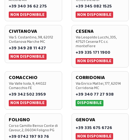
+39 340 36 62 275
+39 345 082 1525
NON DISPONIBILE
NON DISPONIBILE
CIVITANOVA
CESENA
Via S. Costantino, 98, 62012
Via Leopoldo Lucchi, 335,
Civitanova Marche MC
47521 Cesena FC c.c.
montefiore
+39 349 28 11 427
+39 335 171 1900
NON DISPONIBILE
NON DISPONIBILE
COMACCHIO
CORRIDONIA
Via Valle Isola, 9, 44022
Via Enrico Mattei, 177, 62014
Comacchio FE
Corridonia MC
+39 342 502 3959
+39 340 77 27 938
NON DISPONIBILE
DISPONIBILE
FOLIGNO
GENOVA
Corso Camillo Benso Conte di
+39 335 675 6726
Cavour, 2, 06034 Foligno PG
NON DISPONIBILE
+39 0742 197 93 76