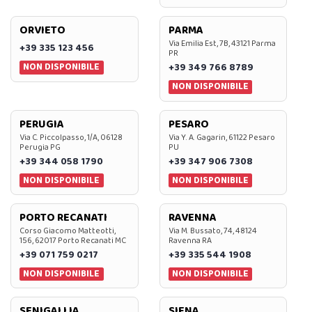
ORVIETO
PARMA
Via Emilia Est, 7B, 43121 Parma
+39 335 123 456
PR
NON DISPONIBILE
+39 349 766 8789
NON DISPONIBILE
PERUGIA
PESARO
Via C. Piccolpasso, 1/A, 06128
Via Y. A. Gagarin, 61122 Pesaro
Perugia PG
PU
+39 344 058 1790
+39 347 906 7308
NON DISPONIBILE
NON DISPONIBILE
PORTO RECANATI
RAVENNA
Corso Giacomo Matteotti,
Via M. Bussato, 74, 48124
156, 62017 Porto Recanati MC
Ravenna RA
+39 071 759 0217
+39 335 544 1908
NON DISPONIBILE
NON DISPONIBILE
SENIGALLIA
SIENA