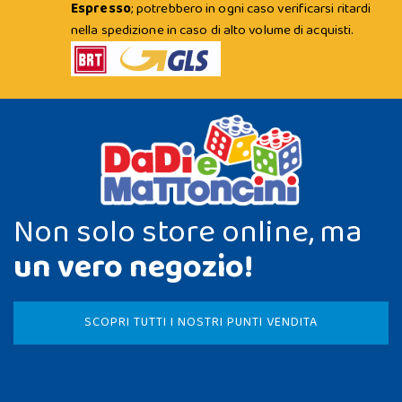
Espresso
; potrebbero in ogni caso verificarsi ritardi
nella spedizione in caso di alto volume di acquisti.
Non solo store online, ma
un vero negozio!
SCOPRI TUTTI I NOSTRI PUNTI VENDITA