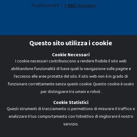
Questo sito utilizza i cookie
Cookie Necessari
Dadi e Mattoncini è un brand di Giocabene Srl. Ogni riproduzione o utilizzo non
I cookie necessari contribuiscono a rendere fruibile il sito web
espressamente autorizzato è severamente vietato. Tutti i loghi, marchi,
brand elencati nel presente shop sono di proprietà dei rispettivi titolari.
abilitandone funzionalità di base quali la navigazione sulle pagine e
I prezzi e le promozioni pubblicate potrebbero differire da quanto esposto in
negozio.
l'accesso alle aree protette del sito. Il sito web non è in grado di
Giocabene Srl - via della Posta 8, 20123 Milano (MI)
funzionare correttamente senza questi cookie. Questo cookie è usato
P.IVA 02608090425 - REA AN201199 - C.S. 10.000 i.v.
per distinguere tra umani e robot.
Cookie Statistici
Questi strumenti di tracciamento ci permettono di misurare il traffico e
analizzare il tuo comportamento con l'obiettivo di migliorare il nostro
servizio.