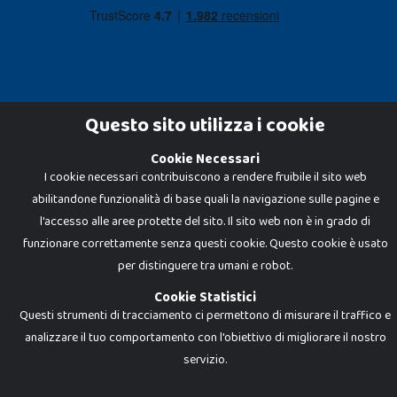
Questo sito utilizza i cookie
Cookie Necessari
Dadi e Mattoncini è un brand di Giocabene Srl. Ogni riproduzione o utilizzo non
I cookie necessari contribuiscono a rendere fruibile il sito web
espressamente autorizzato è severamente vietato. Tutti i loghi, marchi,
brand elencati nel presente shop sono di proprietà dei rispettivi titolari.
abilitandone funzionalità di base quali la navigazione sulle pagine e
I prezzi e le promozioni pubblicate potrebbero differire da quanto esposto in
negozio.
l'accesso alle aree protette del sito. Il sito web non è in grado di
Giocabene Srl - via della Posta 8, 20123 Milano (MI)
funzionare correttamente senza questi cookie. Questo cookie è usato
P.IVA 02608090425 - REA AN201199 - C.S. 10.000 i.v.
per distinguere tra umani e robot.
Cookie Statistici
Questi strumenti di tracciamento ci permettono di misurare il traffico e
analizzare il tuo comportamento con l'obiettivo di migliorare il nostro
servizio.