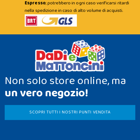
Espresso
; potrebbero in ogni caso verificarsi ritardi
nella spedizione in caso di alto volume di acquisti.
Non solo store online, ma
un vero negozio!
SCOPRI TUTTI I NOSTRI PUNTI VENDITA