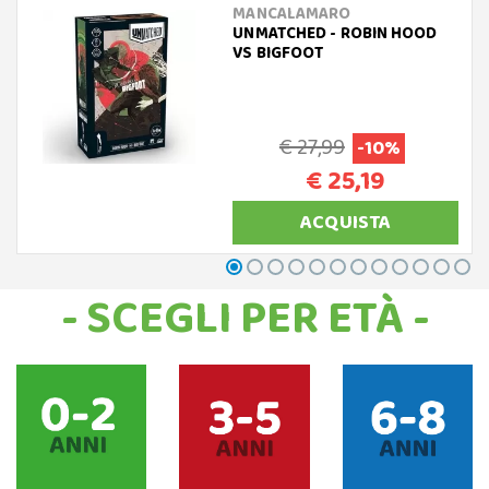
MANCALAMARO
UNMATCHED - ROBIN HOOD
VS BIGFOOT
€ 27,99
-10%
€ 25,19
ACQUISTA
- SCEGLI PER ETÀ -