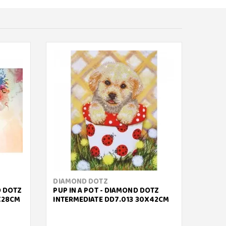
DIAMOND DOTZ
DIAM
D DOTZ
PUP IN A POT - DIAMOND DOTZ
GOLDE
X28CM
INTERMEDIATE DD7.013 30X42CM
START