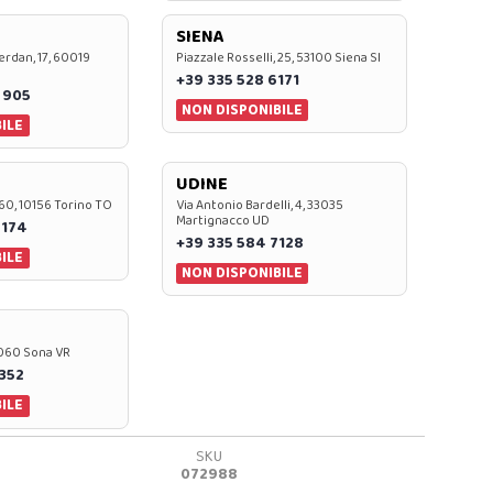
SIENA
rdan, 17, 60019
Piazzale Rosselli, 25, 53100 Siena SI
+39 335 528 6171
 905
NON DISPONIBILE
ILE
UDINE
60, 10156 Torino TO
Via Antonio Bardelli, 4, 33035
Martignacco UD
 174
+39 335 584 7128
ILE
NON DISPONIBILE
37060 Sona VR
0352
ILE
SKU
072988