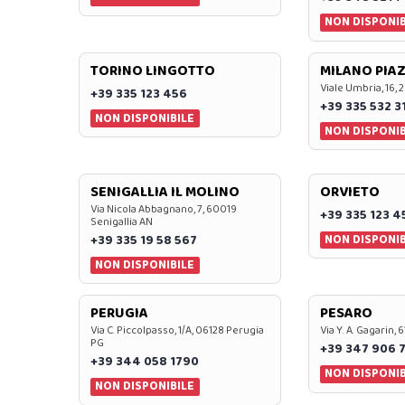
NON DISPONIB
TORINO LINGOTTO
MILANO PIAZ
Viale Umbria, 16, 
+39 335 123 456
+39 335 532 3
NON DISPONIBILE
NON DISPONIB
SENIGALLIA IL MOLINO
ORVIETO
Via Nicola Abbagnano, 7, 60019
+39 335 123 4
Senigallia AN
NON DISPONIB
+39 335 19 58 567
NON DISPONIBILE
PERUGIA
PESARO
Via C. Piccolpasso, 1/A, 06128 Perugia
Via Y. A. Gagarin,
PG
+39 347 906 
+39 344 058 1790
NON DISPONIB
NON DISPONIBILE