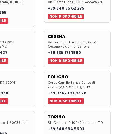
emin, 30, 11020
Via Pietro Filonzi, 60131 Ancona AN
+39 340 36 62 275
0655
NON DISPONIBILE
ILE
CESENA
 98, 62012
Via Leopoldo Lucchi, 335, 47521
e MC
Cesena FC c.c. montefiore
 427
+39 335 171 1900
ILE
NON DISPONIBILE
FOLIGNO
 177, 62014
Corso Camillo Benso Conte di
Cavour, 2, 06034 Foligno PG
 938
+39 0742 197 93 76
ILE
NON DISPONIBILE
TORINO
oro, 4, 60035 Jesi
Str. Debouchè, 10042 Nichelino TO
+39 348 584 5603
7426