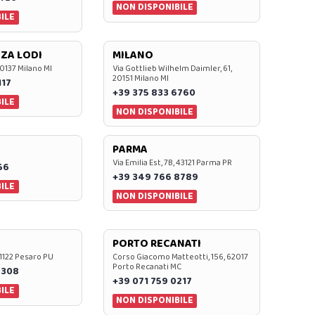
NON DISPONIBILE
ILE
ZA LODI
MILANO
20137 Milano MI
Via Gottlieb Wilhelm Daimler, 61,
20151 Milano MI
117
+39 375 833 6760
ILE
NON DISPONIBILE
PARMA
Via Emilia Est, 7B, 43121 Parma PR
56
+39 349 766 8789
ILE
NON DISPONIBILE
PORTO RECANATI
 61122 Pesaro PU
Corso Giacomo Matteotti, 156, 62017
Porto Recanati MC
7308
+39 071 759 0217
ILE
NON DISPONIBILE