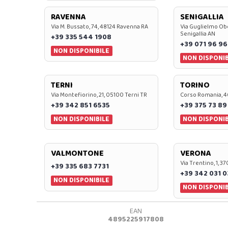
RAVENNA
SENIGALLIA
Via M. Bussato, 74, 48124 Ravenna RA
Via Guglielmo Obe
Senigallia AN
+39 335 544 1908
+39 071 96 96
NON DISPONIBILE
NON DISPONIB
TERNI
TORINO
Via Montefiorino, 21, 05100 Terni TR
Corso Romania, 4
+39 342 851 6535
+39 375 73 89
NON DISPONIBILE
NON DISPONIB
VALMONTONE
VERONA
Via Trentino, 1, 
+39 335 683 7731
+39 342 031 
NON DISPONIBILE
NON DISPONIB
EAN
4895225917808