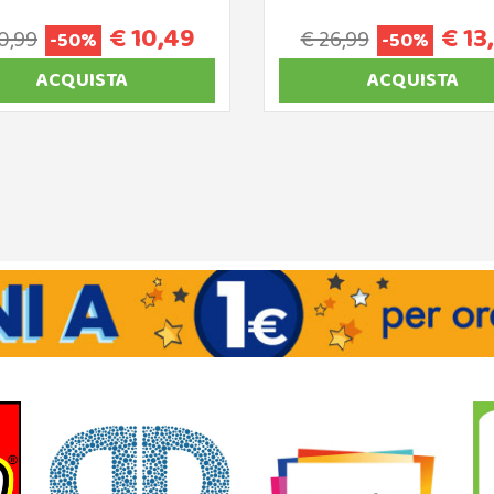
€ 10,49
€ 13
0,99
€ 26,99
-50%
-50%
ACQUISTA
ACQUISTA