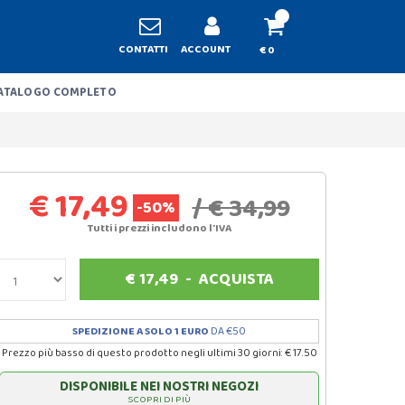
CONTATTI
ACCOUNT
€ 0
ATALOGO COMPLETO
€ 17,49
/ € 34,99
-50%
Tutti i prezzi includono l'IVA
€
17,49
-
ACQUISTA
SPEDIZIONE A SOLO 1 EURO
DA €50
Prezzo più basso di questo prodotto negli ultimi 30 giorni: € 17.50
DISPONIBILE NEI NOSTRI NEGOZI
SCOPRI DI PIÙ