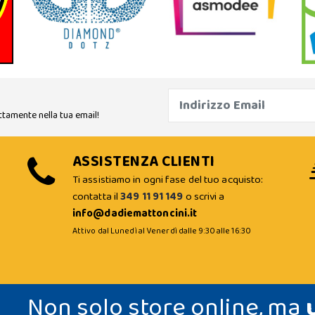
ttamente nella tua email!
ASSISTENZA CLIENTI
Ti assistiamo in ogni fase del tuo acquisto:
contatta il
349 11 91 149
o scrivi a
info@dadiemattoncini.it
Attivo dal Lunedì al Venerdì dalle 9:30 alle 16:30
Non solo store online, ma