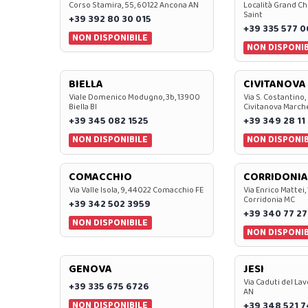
Corso Stamira, 55, 60122 Ancona AN
Località Grand Ch
Saint
+39 392 80 30 015
+39 335 577 
NON DISPONIBILE
NON DISPONIB
BIELLA
CIVITANOVA
Viale Domenico Modugno, 3b, 13900
Via S. Costantino,
Biella BI
Civitanova March
+39 345 082 1525
+39 349 28 11
NON DISPONIBILE
NON DISPONIB
COMACCHIO
CORRIDONIA
Via Valle Isola, 9, 44022 Comacchio FE
Via Enrico Mattei,
Corridonia MC
+39 342 502 3959
+39 340 77 27
NON DISPONIBILE
NON DISPONIB
GENOVA
JESI
Via Caduti del Lav
+39 335 675 6726
AN
NON DISPONIBILE
+39 348 521 