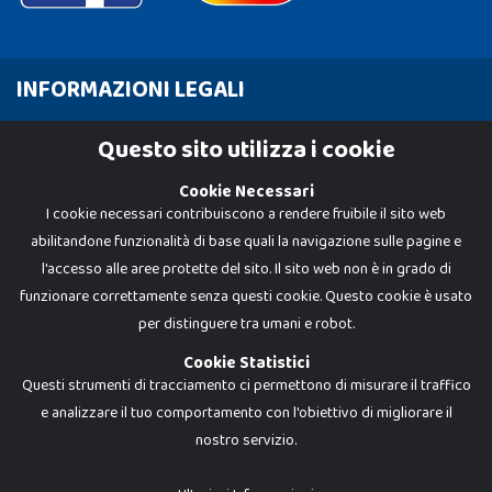
INFORMAZIONI LEGALI
Cookie Policy
Questo sito utilizza i cookie
Privacy Policy
Cookie Necessari
I cookie necessari contribuiscono a rendere fruibile il sito web
abilitandone funzionalità di base quali la navigazione sulle pagine e
l'accesso alle aree protette del sito. Il sito web non è in grado di
funzionare correttamente senza questi cookie. Questo cookie è usato
per distinguere tra umani e robot.
Cookie Statistici
Questi strumenti di tracciamento ci permettono di misurare il traffico
e analizzare il tuo comportamento con l'obiettivo di migliorare il
nostro servizio.
Dadi e Mattoncini è un brand di Giocabene Srl. Ogni riproduzione o utilizzo non
espressamente autorizzato è severamente vietato. Tutti i loghi, marchi,
brand elencati nel presente shop sono di proprietà dei rispettivi titolari.
I prezzi e le promozioni pubblicate potrebbero differire da quanto esposto in