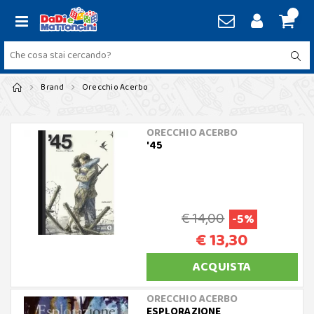
Brand
Orecchio Acerbo
ORECCHIO ACERBO
'45
€ 14,00
-5%
€ 13,30
ACQUISTA
ORECCHIO ACERBO
ESPLORAZIONE