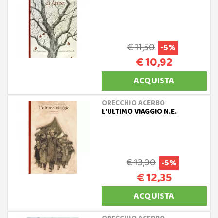
€ 11,50
-5%
€ 10,92
ACQUISTA
ORECCHIO ACERBO
L'ULTIMO VIAGGIO N.E.
€ 13,00
-5%
€ 12,35
ACQUISTA