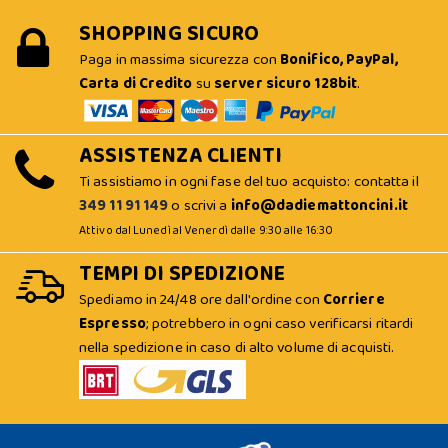
SHOPPING SICURO
Paga in massima sicurezza con
Bonifico, PayPal,
Carta di Credito
su
server sicuro 128bit
.
ASSISTENZA CLIENTI
Ti assistiamo in ogni fase del tuo acquisto: contatta il
349 11 91 149
o scrivi a
info@dadiemattoncini.it
Attivo dal Lunedì al Venerdì dalle 9:30 alle 16:30
TEMPI DI SPEDIZIONE
Spediamo in 24/48 ore dall'ordine con
Corriere
Espresso
; potrebbero in ogni caso verificarsi ritardi
nella spedizione in caso di alto volume di acquisti.